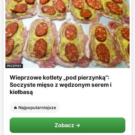
PRZEPISY
Wieprzowe kotlety „pod pierzynką”:
Soczyste mięso z wędzonym serem i
kiełbasą
🔥 Najpopularniejsze
Zobacz →