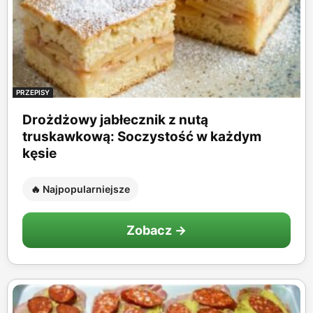
PRZEPISY
Drożdżowy jabłecznik z nutą
truskawkową: Soczystość w każdym
kęsie
🔥 Najpopularniejsze
Zobacz →