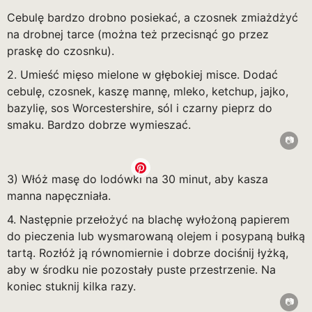
Cebulę bardzo drobno posiekać, a czosnek zmiażdżyć
na drobnej tarce (można też przecisnąć go przez
praskę do czosnku).
2. Umieść mięso mielone w głębokiej misce. Dodać
cebulę, czosnek, kaszę mannę, mleko, ketchup, jajko,
bazylię, sos Worcestershire, sól i czarny pieprz do
smaku. Bardzo dobrze wymieszać.
3) Włóż masę do lodówki na 30 minut, aby kasza
manna napęczniała.
4. Następnie przełożyć na blachę wyłożoną papierem
do pieczenia lub wysmarowaną olejem i posypaną bułką
tartą. Rozłóż ją równomiernie i dobrze dociśnij łyżką,
aby w środku nie pozostały puste przestrzenie. Na
koniec stuknij kilka razy.