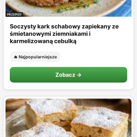
PRZEPISY
Soczysty kark schabowy zapiekany ze
śmietanowymi ziemniakami i
karmelizowaną cebulką
🔥 Najpopularniejsze
Zobacz →