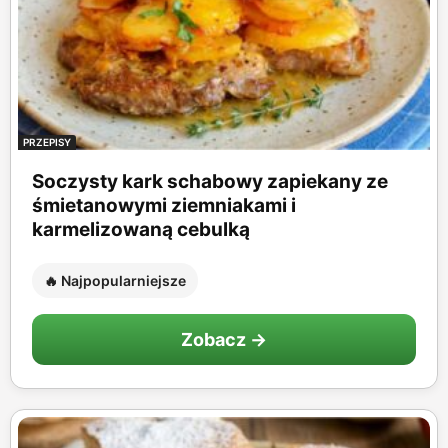
PRZEPISY
Soczysty kark schabowy zapiekany ze
śmietanowymi ziemniakami i
karmelizowaną cebulką
🔥 Najpopularniejsze
Zobacz →