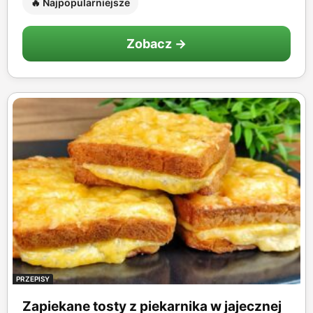
🔥 Najpopularniejsze
Zobacz →
PRZEPISY
Zapiekane tosty z piekarnika w jajecznej