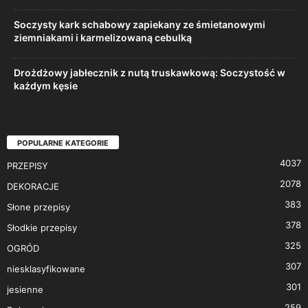
Soczysty kark schabowy zapiekany ze śmietanowymi
ziemniakami i karmelizowaną cebulką
Drożdżowy jabłecznik z nutą truskawkową: Soczystość w
każdym kęsie
POPULARNE KATEGORIE
4037
PRZEPISY
2078
DEKORACJE
383
Słone przepisy
378
Słodkie przepisy
325
OGRÓD
307
niesklasyfikowane
301
jesienne
259