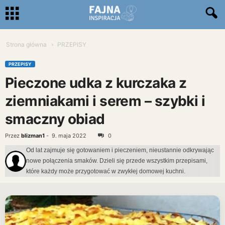
Strona główna
PRZEPISY
PRZEPISY
Pieczone udka z kurczaka z
ziemniakami i serem – szybki i
smaczny obiad
Przez
blizman1
-
9. maja 2022
0
Od lat zajmuje się gotowaniem i pieczeniem, nieustannie odkrywając
nowe połączenia smaków. Dzieli się przede wszystkim przepisami,
które każdy może przygotować w zwykłej domowej kuchni.