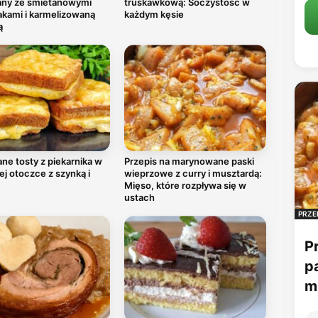
any ze śmietanowymi
truskawkową: Soczystość w
akami i karmelizowaną
każdym kęsie
ą
ne tosty z piekarnika w
Przepis na marynowane paski
ej otoczce z szynką i
wieprzowe z curry i musztardą:
Mięso, które rozpływa się w
ustach
PRZE
P
p
mu