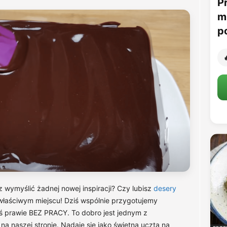
P
m
p

 wymyślić żadnej nowej inspiracji? Czy lubisz
desery
 właściwym miejscu! Dziś wspólnie przygotujemy
ś prawie BEZ PRACY. To dobro jest jednym z
na naszej stronie. Nadaje się jako świetna uczta na