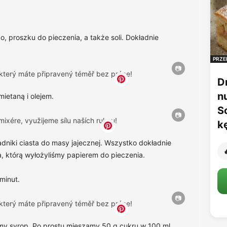
 proszku do pieczenia, a także soli. Dokładnie
PRZE
D
n
mietaną i olejem.
S
k
dniki ciasta do masy jajecznej. Wszystko dokładnie

a, którą wyłożyliśmy papierem do pieczenia.
minut.
my syrop. Po prostu mieszamy 50 g cukru w ​​100 ml