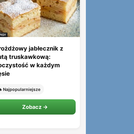
PISY
rożdżowy jabłecznik z
utą truskawkową:
oczystość w każdym
ęsie
 Najpopularniejsze
Zobacz →