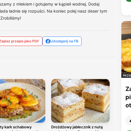
eszamy z mlekiem i gotujemy w kąpieli wodnej. Dodaj
ada ładnie się rozpuści. Na koniec polej nasz deser tym
Zrobiliśmy!
Zapisz przepis jako PDF
Udostępnij na FB
PRZE
Z
p
o

ty kark schabowy
Drożdżowy jabłecznik z nutą