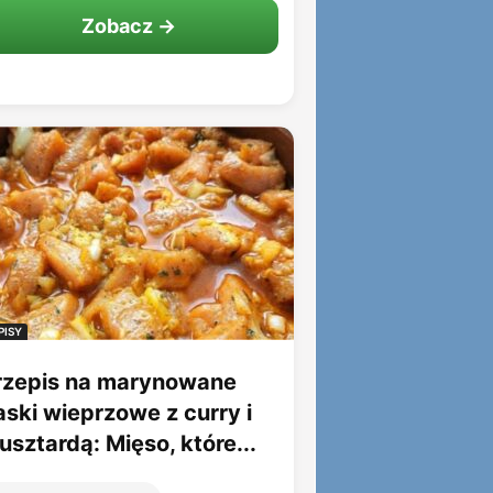
Zobacz →
PISY
rzepis na marynowane
aski wieprzowe z curry i
sztardą: Mięso, które...