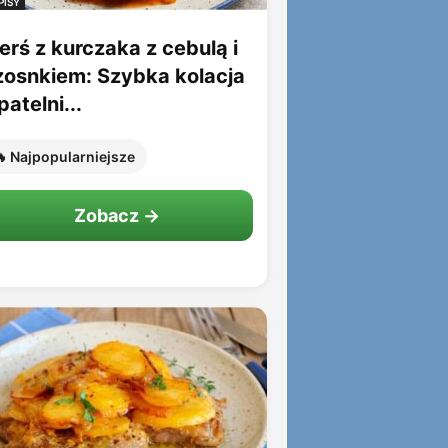
PISY
erś z kurczaka z cebulą i
zosnkiem: Szybka kolacja
patelni...
 Najpopularniejsze
Zobacz →