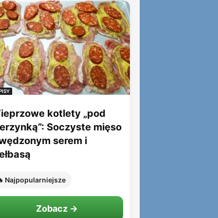
PISY
ieprzowe kotlety „pod
ierzynką”: Soczyste mięso
 wędzonym serem i
iełbasą
 Najpopularniejsze
Zobacz →