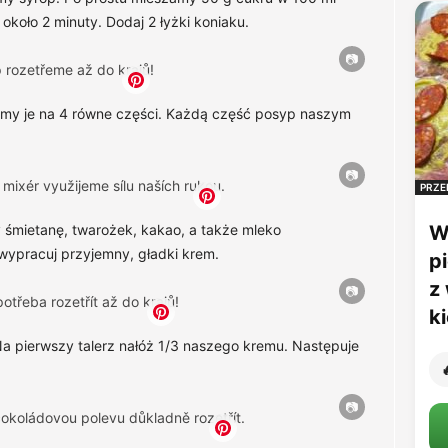
koło 2 minuty. Dodaj 2 łyżki koniaku.
roimy je na 4 równe części. Każdą część posyp naszym
PRZE
 śmietanę, twarożek, kakao, a także mleko
W
wypracuj przyjemny, gładki krem.
p
z
k
Na pierwszy talerz nałóż 1/3 naszego kremu. Następuje
