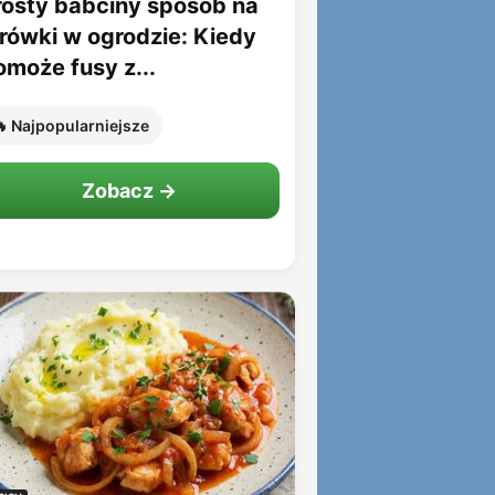
rosty babciny sposób na
rówki w ogrodzie: Kiedy
omoże fusy z...
 Najpopularniejsze
Zobacz →