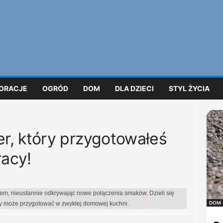
ORACJE
OGRÓD
DOM
DLA DZIECI
STYL ŻYCIA
r, który przygotowałeś
acy!
iem, nieustannie odkrywając nowe połączenia smaków. Dzieli się
DOM
dy może przygotować w zwykłej domowej kuchni.