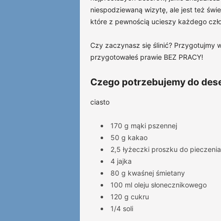
niespodziewaną wizytę, ale jest też ś
które z pewnością ucieszy każdego czło
Czy zaczynasz się ślinić? Przygotujmy 
przygotowałeś prawie BEZ PRACY!
Czego potrzebujemy do des
ciasto
170 g mąki pszennej
50 g kakao
2,5 łyżeczki proszku do pieczenia
4 jajka
80 g kwaśnej śmietany
100 ml oleju słonecznikowego
120 g cukru
1/4 soli