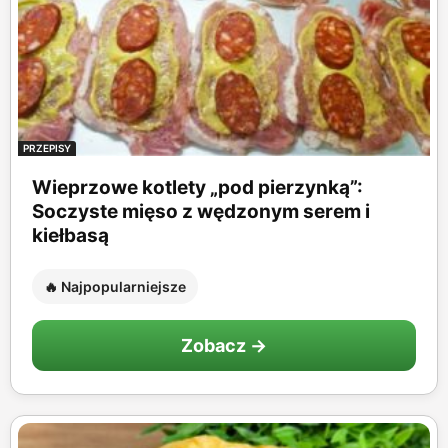
PRZEPISY
Wieprzowe kotlety „pod pierzynką”:
Soczyste mięso z wędzonym serem i
kiełbasą
🔥 Najpopularniejsze
Zobacz →