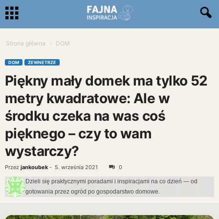
Strona główna
DOM
DOM
ZEWNETRZE
Piękny mały domek ma tylko 52
metry kwadratowe: Ale w
środku czeka na was coś
pięknego – czy to wam
wystarczy?
Przez
jankoubek
-
5. września 2021
0
Dzieli się praktycznymi poradami i inspiracjami na co dzień — od
gotowania przez ogród po gospodarstwo domowe.