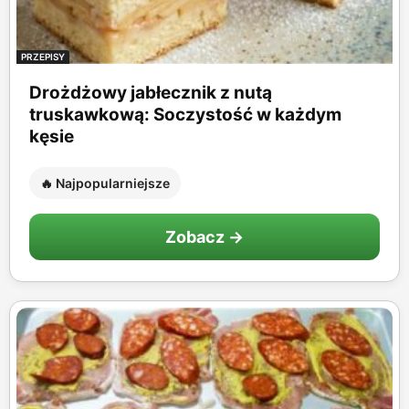
PRZEPISY
Drożdżowy jabłecznik z nutą
truskawkową: Soczystość w każdym
kęsie
🔥 Najpopularniejsze
Zobacz →