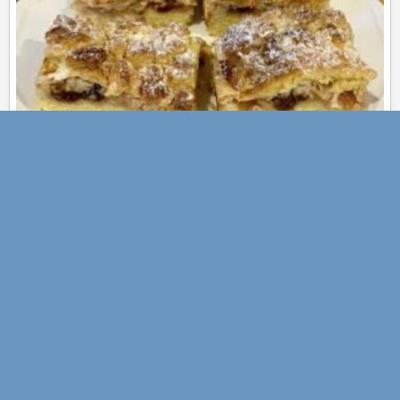
PRZEPISY
Kostka Baronowej z jabłkami i bezą:
Krucha klasyka, która nigdy nie...
🔥 Najpopularniejsze
Zobacz →
Magazyn fajnainspiracja.pl przynosi Ci codzienną dawkę przepisów,