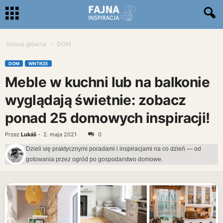
Strona główna
DOM
DOM
WNTRZE
Meble w kuchni lub na balkonie
wyglądają świetnie: zobacz
ponad 25 domowych inspiracji!
Przez
Lukáš
-
2. maja 2021
0
Dzieli się praktycznymi poradami i inspiracjami na co dzień — od
gotowania przez ogród po gospodarstwo domowe.