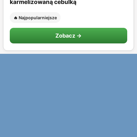
karmelizowaną cebulką
🔥 Najpopularniejsze
Zobacz →