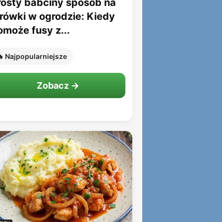
rosty babciny sposób na
rówki w ogrodzie: Kiedy
omoże fusy z...
 Najpopularniejsze
Zobacz →