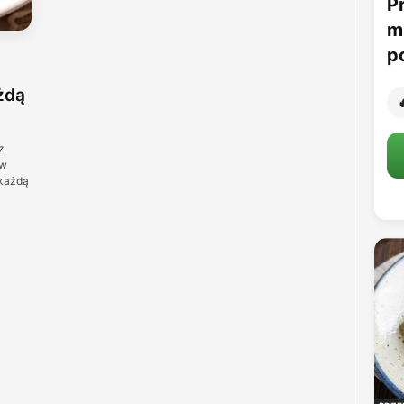
P
m
p
żdą

z
 w
 każdą