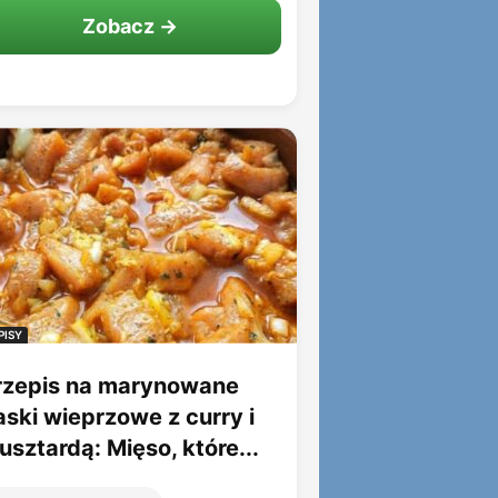
Zobacz →
PISY
rzepis na marynowane
aski wieprzowe z curry i
sztardą: Mięso, które...