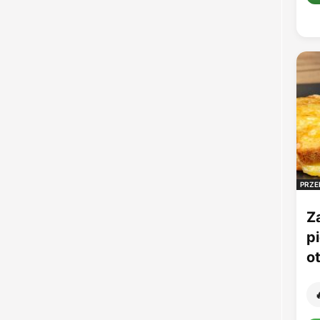
PRZE
Z
p
o
