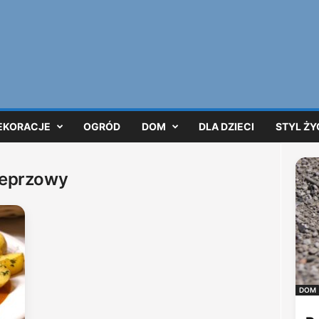
EKORACJE
OGRÓD
DOM
DLA DZIECI
STYL ŻY
ieprzowy
DOM