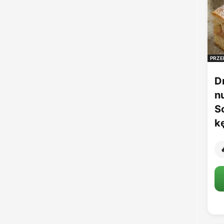
PRZE
D
n
S
k
