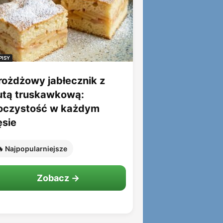
PISY
rożdżowy jabłecznik z
utą truskawkową:
oczystość w każdym
ęsie
 Najpopularniejsze
Zobacz →