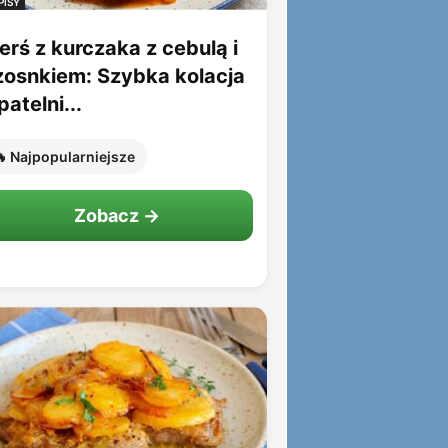
PISY
erś z kurczaka z cebulą i
zosnkiem: Szybka kolacja
patelni...
 Najpopularniejsze
Zobacz →