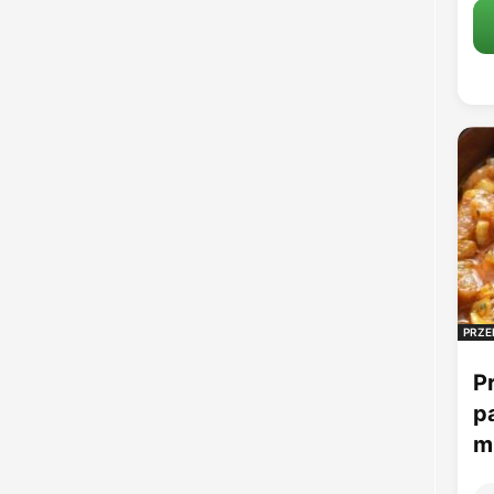
PRZE
P
p
mu