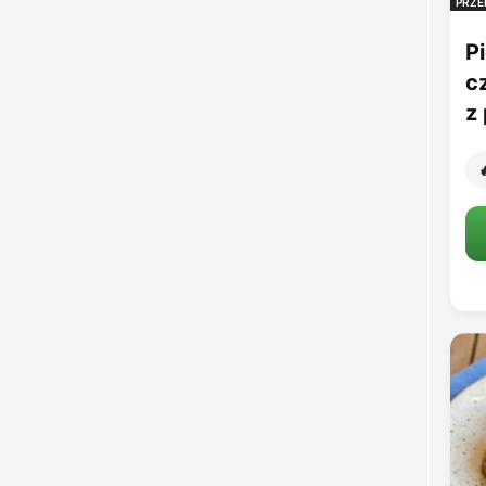
PRZE
Pi
c
z 
