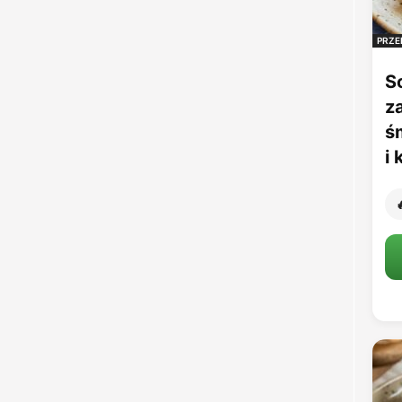
PRZE
S
z
ś
i
