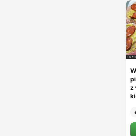
PRZE
W
p
z
k
