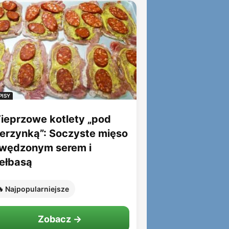
PISY
ieprzowe kotlety „pod
ierzynką”: Soczyste mięso
 wędzonym serem i
iełbasą
 Najpopularniejsze
Zobacz →