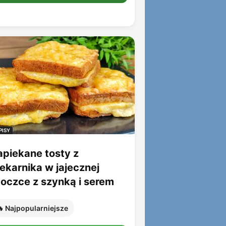
PISY
apiekane tosty z
iekarnika w jajecznej
toczce z szynką i serem
 Najpopularniejsze