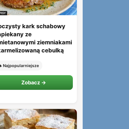
PISY
oczysty kark schabowy
apiekany ze
mietanowymi ziemniakami
 karmelizowaną cebulką
 Najpopularniejsze
Zobacz →