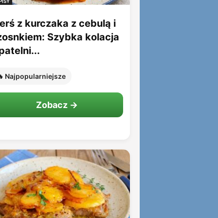
PISY
erś z kurczaka z cebulą i
zosnkiem: Szybka kolacja
patelni...
 Najpopularniejsze
Zobacz →