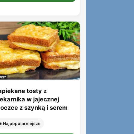
PISY
apiekane tosty z
iekarnika w jajecznej
toczce z szynką i serem
 Najpopularniejsze