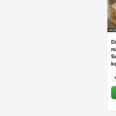
PRZE
D
n
S
k
