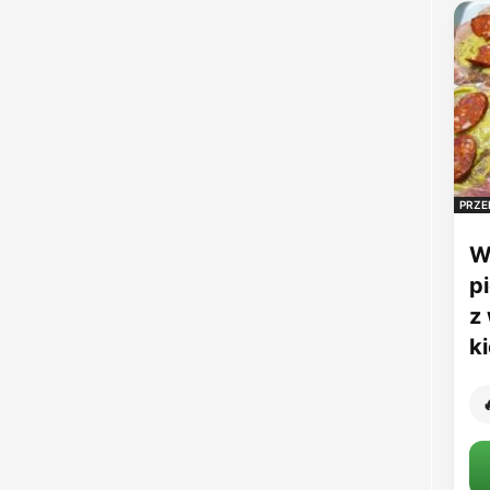
PRZE
W
p
z
k
