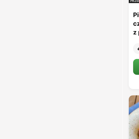
PRZE
Pi
c
z 
