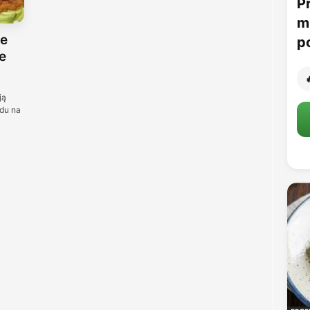
P
m
ie
p
e

ją
ędu na