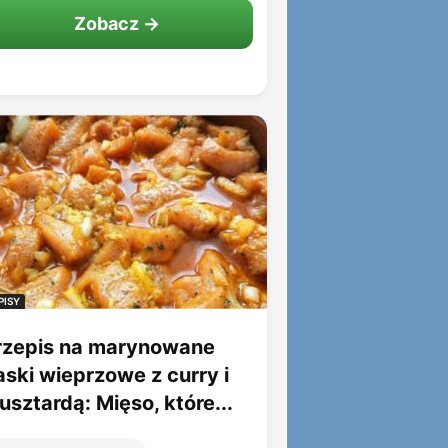
Zobacz →
PISY
rzepis na marynowane
aski wieprzowe z curry i
sztardą: Mięso, które...