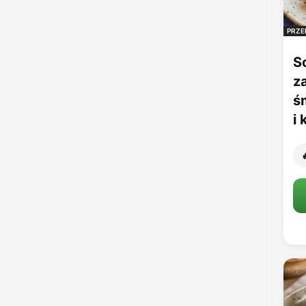
PRZE
S
z
ś
i
