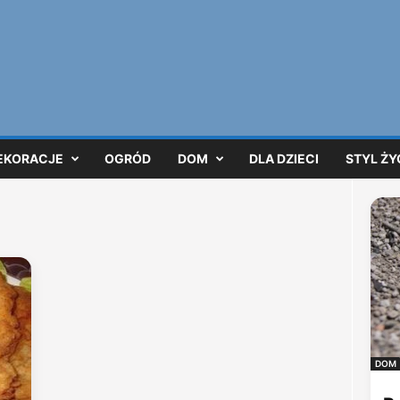
EKORACJE
OGRÓD
DOM
DLA DZIECI
STYL ŻY
DOM