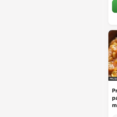
PRZE
P
p
mu