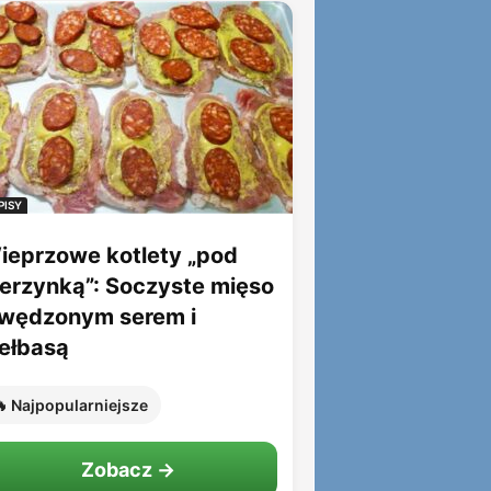
PISY
ieprzowe kotlety „pod
ierzynką”: Soczyste mięso
 wędzonym serem i
iełbasą
 Najpopularniejsze
Zobacz →