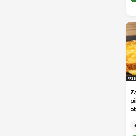
PRZE
Z
p
o
