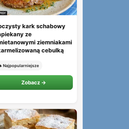
PISY
oczysty kark schabowy
apiekany ze
mietanowymi ziemniakami
 karmelizowaną cebulką
 Najpopularniejsze
Zobacz →