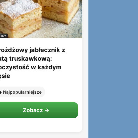
PISY
rożdżowy jabłecznik z
utą truskawkową:
oczystość w każdym
ęsie
 Najpopularniejsze
Zobacz →