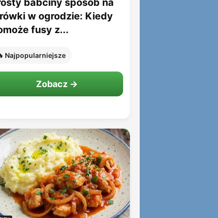
rosty babciny sposób na
rówki w ogrodzie: Kiedy
omoże fusy z...
 Najpopularniejsze
Zobacz →