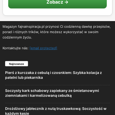
Zobacz →
Magazyn fajnainspiracja.pl przynosi Ci codzienną dawkę przepisów,
porad i różnych trików, które możesz wykorzystać w swoim
codziennym życiu.
Kontaktujte nás:
[email protected]
Najnowsze
Pierś z kurczaka z cebulą i czosnkiem: Szybka kolacja z
patelni lub piekarnika
Soczysty kark schabowy zapiekany ze śmietanowymi
ziemniakami i karmelizowaną cebulką
Drożdżowy jabłecznik z nutą truskawkową: Soczystość w
każdym kęsie