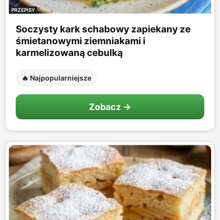
PRZEPISY
Soczysty kark schabowy zapiekany ze
śmietanowymi ziemniakami i
karmelizowaną cebulką
🔥 Najpopularniejsze
Zobacz →