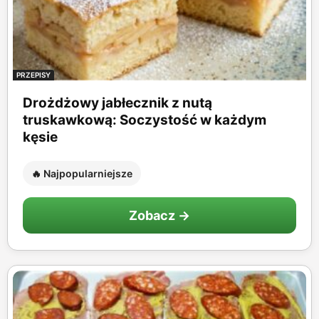
PRZEPISY
Drożdżowy jabłecznik z nutą
truskawkową: Soczystość w każdym
kęsie
🔥 Najpopularniejsze
Zobacz →