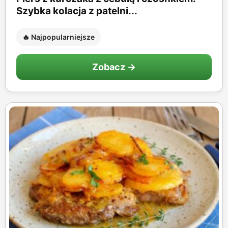
Szybka kolacja z patelni...
🔥 Najpopularniejsze
Zobacz →