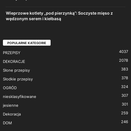
Wieprzowe kotlety „pod pierzynką”: Soczyste mięso z
wędzonym serem i kiełbasą
POPULARNE KATEGORIE
4037
PRZEPISY
2078
DEKORACJE
383
Słone przepisy
378
Słodkie przepisy
324
OGRÓD
307
niesklasyfikowane
301
jesienne
259
Dekoracja
246
DOM