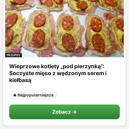
PRZEPISY
Wieprzowe kotlety „pod pierzynką”:
Soczyste mięso z wędzonym serem i
kiełbasą
🔥 Najpopularniejsze
Zobacz →