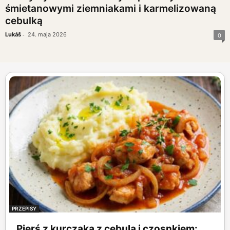
śmietanowymi ziemniakami i karmelizowaną
cebulką
-
Lukáš
24. maja 2026
0
PRZEPISY
Pierś z kurczaka z cebulą i czosnkiem: