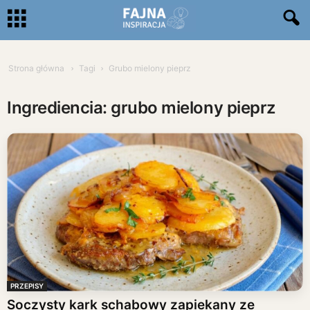
Strona główna
Tagi
Grubo mielony pieprz
Ingrediencia: grubo mielony pieprz
PRZEPISY
Soczysty kark schabowy zapiekany ze