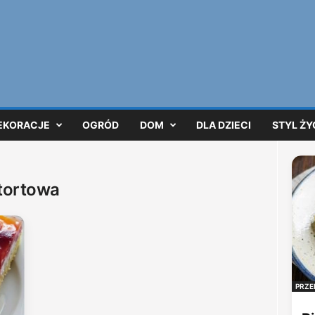
EKORACJE
OGRÓD
DOM
DLA DZIECI
STYL ŻY
 tortowa
PRZE