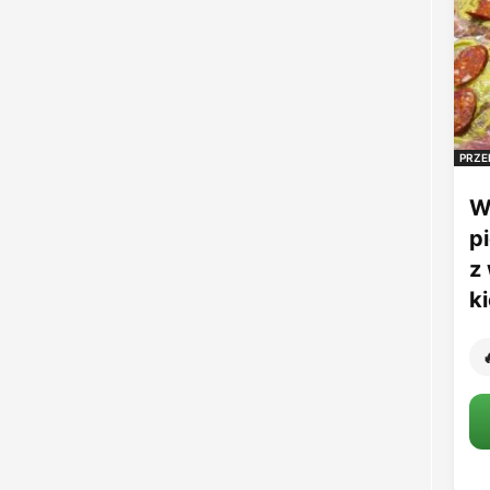
PRZE
W
p
z
k
