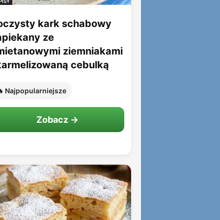
PISY
oczysty kark schabowy
apiekany ze
mietanowymi ziemniakami
 karmelizowaną cebulką
 Najpopularniejsze
Zobacz →