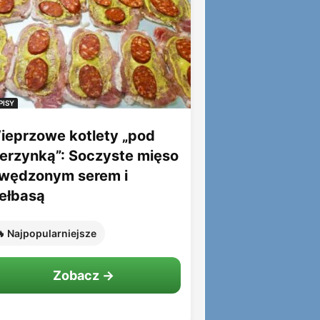
PISY
ieprzowe kotlety „pod
ierzynką”: Soczyste mięso
 wędzonym serem i
iełbasą
 Najpopularniejsze
Zobacz →