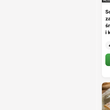
PRZE
S
z
ś
i
