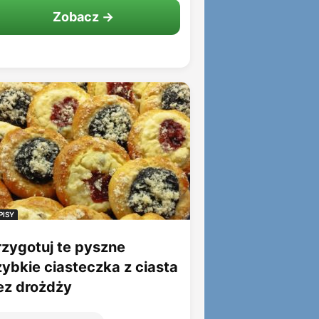
Zobacz →
PISY
rzygotuj te pyszne
zybkie ciasteczka z ciasta
ez drożdży