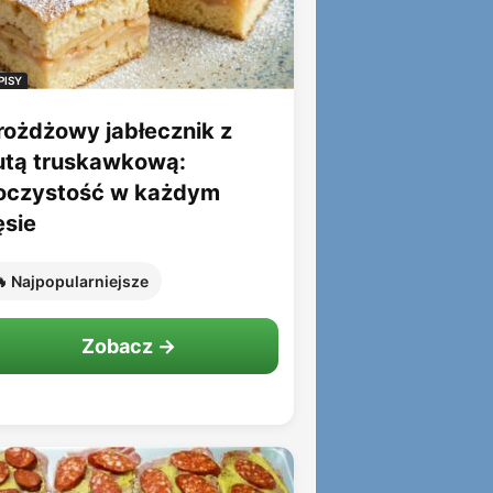
PISY
rożdżowy jabłecznik z
utą truskawkową:
oczystość w każdym
ęsie
 Najpopularniejsze
Zobacz →