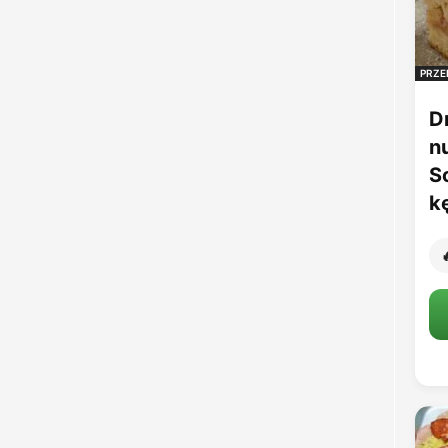
PRZE
D
n
S
k
