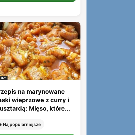
PISY
rzepis na marynowane
aski wieprzowe z curry i
sztardą: Mięso, które...
 Najpopularniejsze