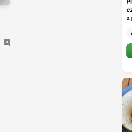
Pi
c
z 

0