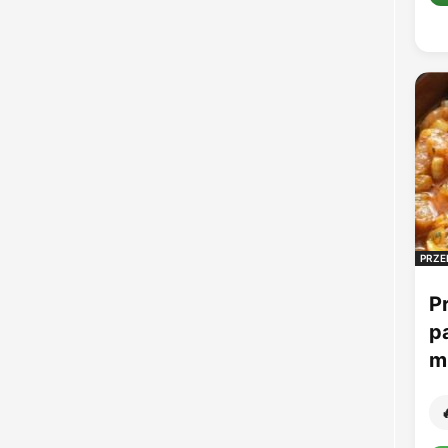
PRZE
P
p
mu
