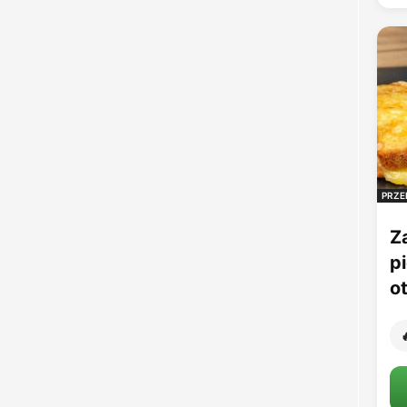
PRZE
Z
p
o
