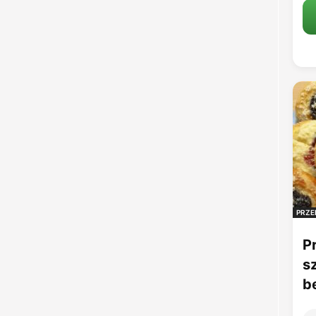
PRZE
P
s
b