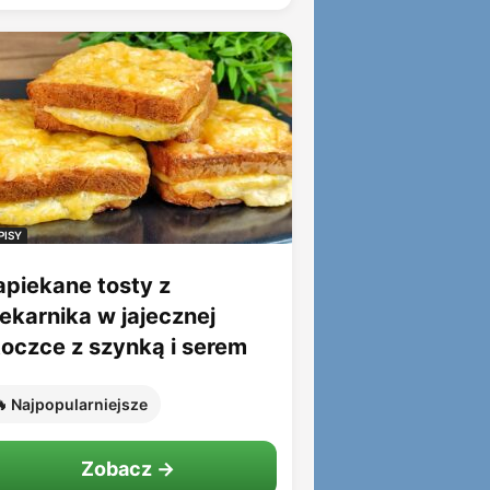
PISY
apiekane tosty z
iekarnika w jajecznej
toczce z szynką i serem
 Najpopularniejsze
Zobacz →