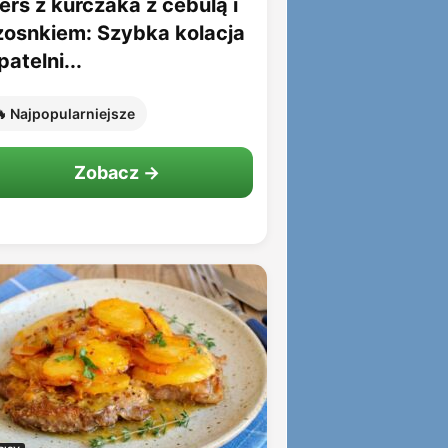
erś z kurczaka z cebulą i
zosnkiem: Szybka kolacja
patelni...
 Najpopularniejsze
Zobacz →