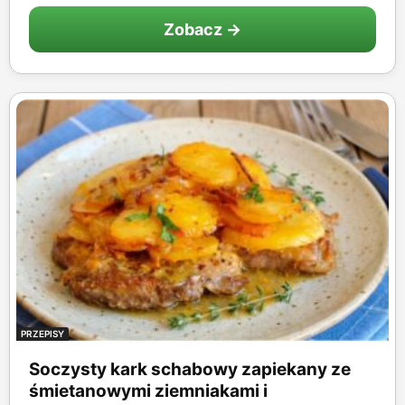
Zobacz →
PRZEPISY
Soczysty kark schabowy zapiekany ze
śmietanowymi ziemniakami i