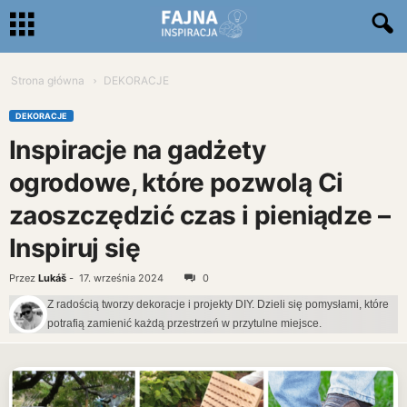
Strona główna
DEKORACJE
DEKORACJE
Inspiracje na gadżety
ogrodowe, które pozwolą Ci
zaoszczędzić czas i pieniądze –
Inspiruj się
Przez
Lukáš
-
17. września 2024
0
Z radością tworzy dekoracje i projekty DIY. Dzieli się pomysłami, które
potrafią zamienić każdą przestrzeń w przytulne miejsce.