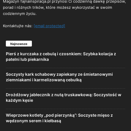
Magazyn fajnainspiracja.pl przynosi Ci codzienną dawkę przepisów,
porad i różnych trików, które możesz wykorzystać w swoim
codziennym życiu.
Kontaktujte nás:
[email protected]
Najnowsze
Pierś z kurczaka z cebulą i czosnkiem: Szybka kolacja z
patelni lub piekarnika
Soczysty kark schabowy zapiekany ze śmietanowymi
ziemniakami i karmelizowaną cebulką
Drożdżowy jabłecznik z nutą truskawkową: Soczystość w
każdym kęsie
Wieprzowe kotlety „pod pierzynką”: Soczyste mięso z
wędzonym serem i kiełbasą