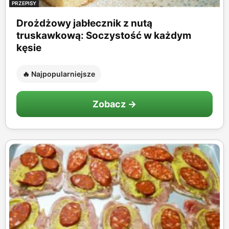
PRZEPISY
Drożdżowy jabłecznik z nutą
truskawkową: Soczystość w każdym
kęsie
🔥 Najpopularniejsze
Zobacz →