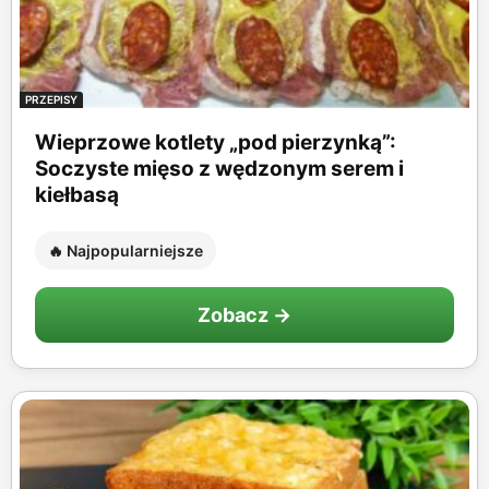
PRZEPISY
Wieprzowe kotlety „pod pierzynką”:
Soczyste mięso z wędzonym serem i
kiełbasą
🔥 Najpopularniejsze
Zobacz →