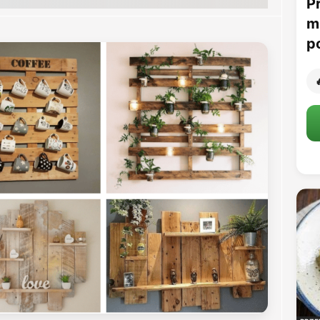
P
m
p
