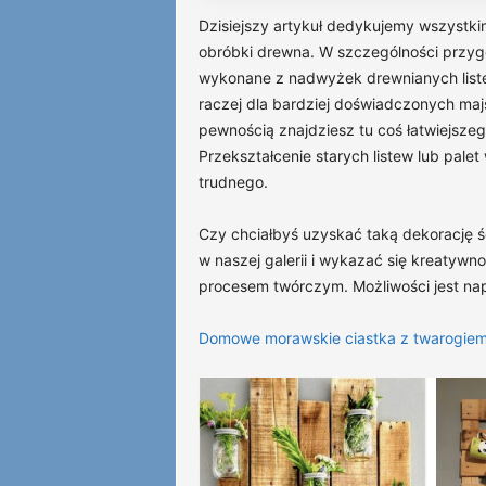
Dzisiejszy artykuł dedykujemy wszystki
obróbki drewna. W szczególności przygo
wykonane z nadwyżek drewnianych liste
raczej dla bardziej doświadczonych majs
pewnością znajdziesz tu coś łatwiejszeg
Przekształcenie starych listew lub palet
trudnego.
Czy chciałbyś uzyskać taką dekorację ś
w naszej galerii i wykazać się kreatywno
procesem twórczym. Możliwości jest napr
Domowe morawskie ciastka z twarogiem