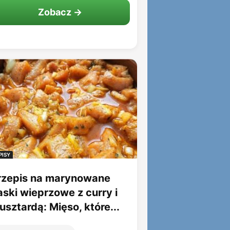
Zobacz →
PISY
rzepis na marynowane
aski wieprzowe z curry i
sztardą: Mięso, które...