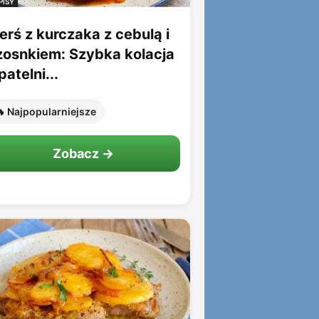
PISY
erś z kurczaka z cebulą i
zosnkiem: Szybka kolacja
patelni...
 Najpopularniejsze
Zobacz →