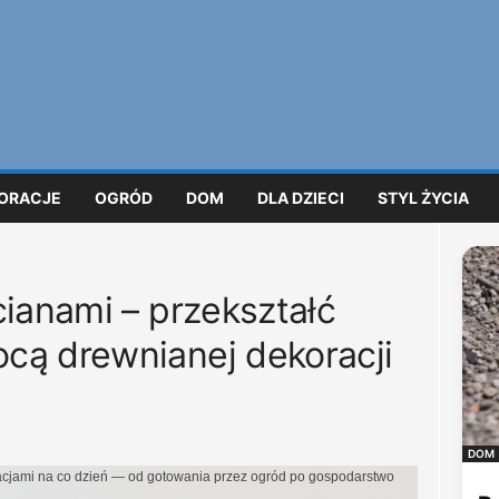
ORACJE
OGRÓD
DOM
DLA DZIECI
STYL ŻYCIA
cianami – przekształć
cą drewnianej dekoracji
DOM
iracjami na co dzień — od gotowania przez ogród po gospodarstwo