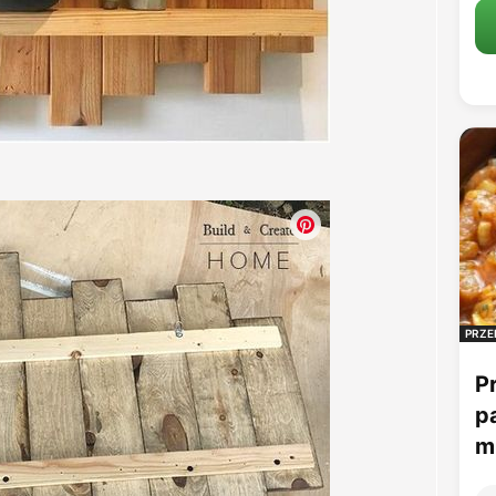
PRZE
P
p
mu