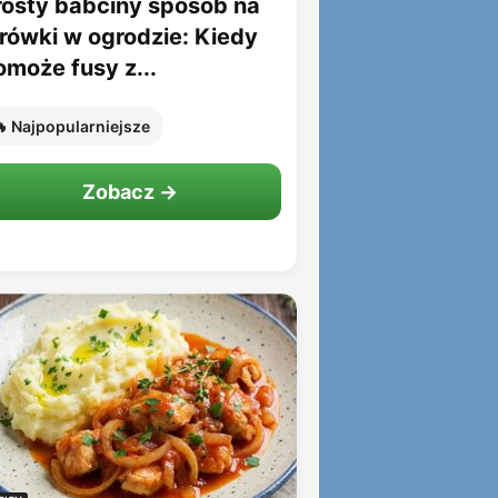
rosty babciny sposób na
rówki w ogrodzie: Kiedy
omoże fusy z...
 Najpopularniejsze
Zobacz →