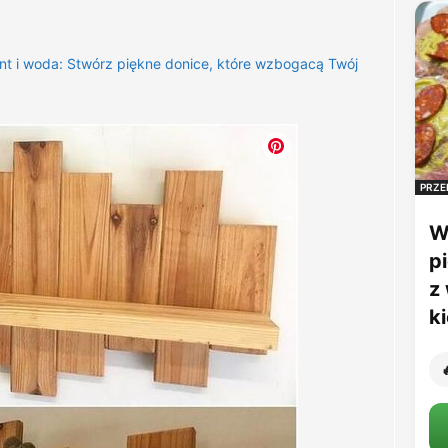
nt i woda: Stwórz piękne donice, które wzbogacą Twój
PRZE
W
p
z
k
