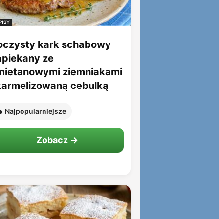
PISY
oczysty kark schabowy
apiekany ze
mietanowymi ziemniakami
 karmelizowaną cebulką
 Najpopularniejsze
Zobacz →