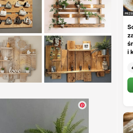
PRZE
S
z
ś
i
