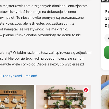
PRZE
m majsterkowiczom o zręcznych dłoniach i entuzjastom
Pi
towaliśmy dziś inspiracje na dekoracje ścienne
w i palet. Te niesamowite pomysły są przeznaczone
c
terkowiczów, ale jeśli jesteś początkującym, z
z 
o! Pamiętaj, że kreatywność nie ma granic.
 w piękne i funkcjonalne przedmioty do domu to nic

cienną? W takim razie możesz zainspirować się zdjęciami
ścią! Nie bój się trudnych procedur i ciesz się samym
awdę wiele i tylko od Ciebie zależy, co wybierzesz!
 i rodzynkami – mniam!