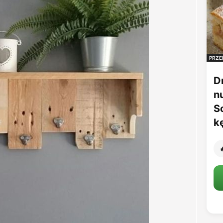
PRZE
D
n
S
k
