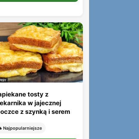
PISY
apiekane tosty z
iekarnika w jajecznej
toczce z szynką i serem
 Najpopularniejsze