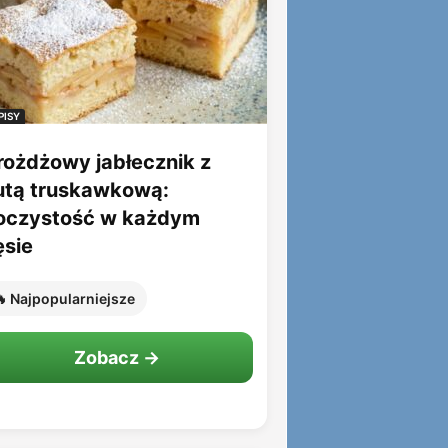
PISY
rożdżowy jabłecznik z
utą truskawkową:
oczystość w każdym
ęsie
 Najpopularniejsze
Zobacz →