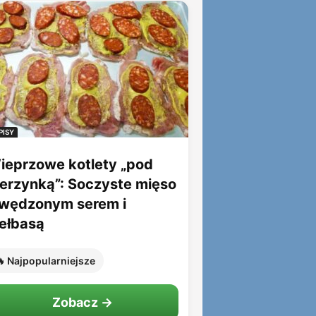
PISY
ieprzowe kotlety „pod
ierzynką”: Soczyste mięso
 wędzonym serem i
iełbasą
 Najpopularniejsze
Zobacz →