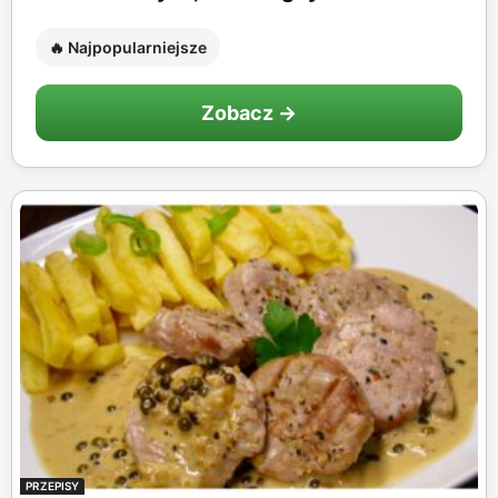
🔥 Najpopularniejsze
Zobacz →
PRZEPISY