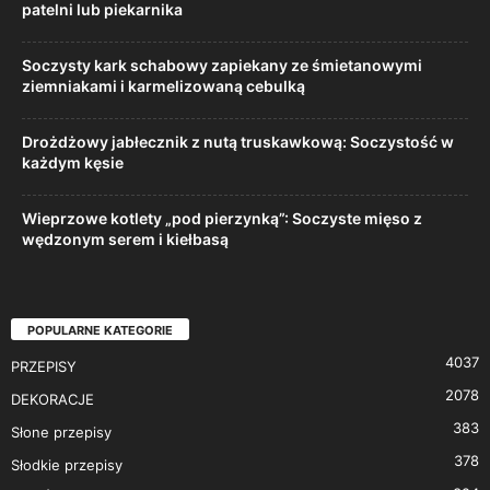
patelni lub piekarnika
Soczysty kark schabowy zapiekany ze śmietanowymi
ziemniakami i karmelizowaną cebulką
Drożdżowy jabłecznik z nutą truskawkową: Soczystość w
każdym kęsie
Wieprzowe kotlety „pod pierzynką”: Soczyste mięso z
wędzonym serem i kiełbasą
POPULARNE KATEGORIE
4037
PRZEPISY
2078
DEKORACJE
383
Słone przepisy
378
Słodkie przepisy