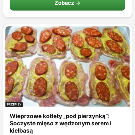
Zobacz →
PRZEPISY
Wieprzowe kotlety „pod pierzynką”:
Soczyste mięso z wędzonym serem i
kiełbasą