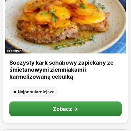
PRZEPISY
Soczysty kark schabowy zapiekany ze
śmietanowymi ziemniakami i
karmelizowaną cebulką
🔥 Najpopularniejsze
Zobacz →