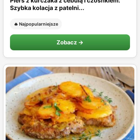
Pierś z kurczaka z cebulą i czosnkiem:
Szybka kolacja z patelni...
🔥 Najpopularniejsze
Zobacz →