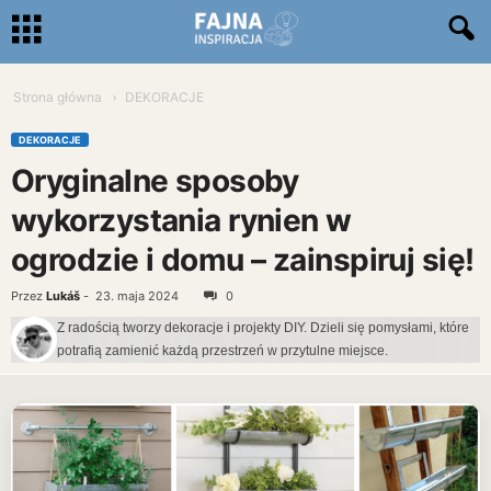
Strona główna
DEKORACJE
DEKORACJE
Oryginalne sposoby
wykorzystania rynien w
ogrodzie i domu – zainspiruj się!
Przez
Lukáš
-
23. maja 2024
0
Z radością tworzy dekoracje i projekty DIY. Dzieli się pomysłami, które
potrafią zamienić każdą przestrzeń w przytulne miejsce.