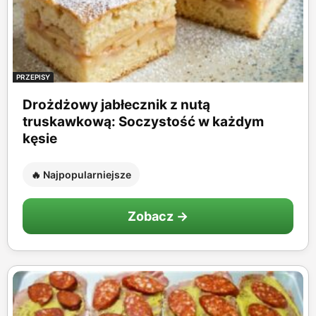
PRZEPISY
Drożdżowy jabłecznik z nutą
truskawkową: Soczystość w każdym
kęsie
🔥 Najpopularniejsze
Zobacz →