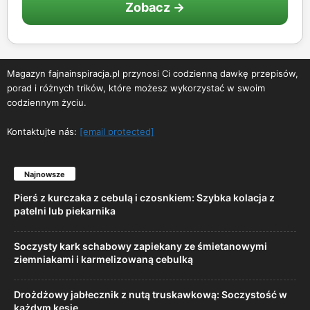
Zobacz →
Magazyn fajnainspiracja.pl przynosi Ci codzienną dawkę przepisów,
porad i różnych trików, które możesz wykorzystać w swoim
codziennym życiu.
Kontaktujte nás:
[email protected]
Najnowsze
Pierś z kurczaka z cebulą i czosnkiem: Szybka kolacja z
patelni lub piekarnika
Soczysty kark schabowy zapiekany ze śmietanowymi
ziemniakami i karmelizowaną cebulką
Drożdżowy jabłecznik z nutą truskawkową: Soczystość w
każdym kęsie