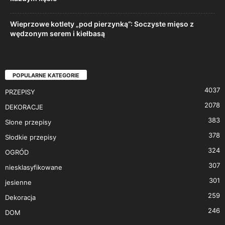
Wieprzowe kotlety „pod pierzynką”: Soczyste mięso z
wędzonym serem i kiełbasą
POPULARNE KATEGORIE
4037
PRZEPISY
2078
DEKORACJE
383
Słone przepisy
378
Słodkie przepisy
324
OGRÓD
307
niesklasyfikowane
301
jesienne
259
Dekoracja
246
DOM