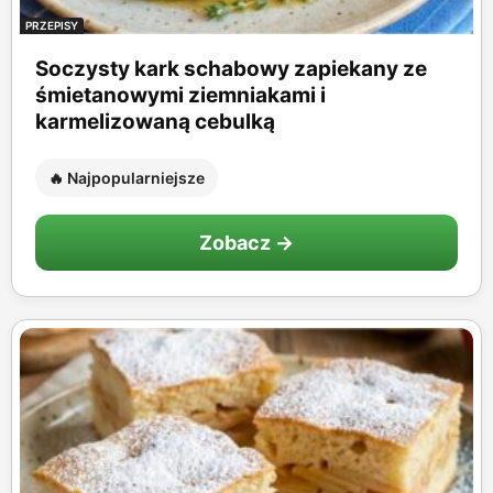
PRZEPISY
Soczysty kark schabowy zapiekany ze
śmietanowymi ziemniakami i
karmelizowaną cebulką
🔥 Najpopularniejsze
Zobacz →