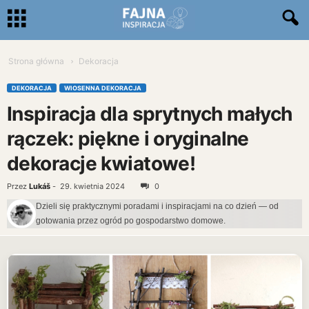
Strona główna
Dekoracja
DEKORACJA
WIOSENNA DEKORACJA
Inspiracja dla sprytnych małych
rączek: piękne i oryginalne
dekoracje kwiatowe!
Przez
Lukáš
-
29. kwietnia 2024
0
Dzieli się praktycznymi poradami i inspiracjami na co dzień — od
gotowania przez ogród po gospodarstwo domowe.