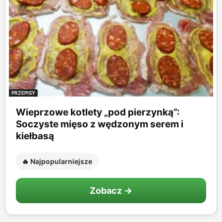
PRZEPISY
Wieprzowe kotlety „pod pierzynką”:
Soczyste mięso z wędzonym serem i
kiełbasą
🔥 Najpopularniejsze
Zobacz →