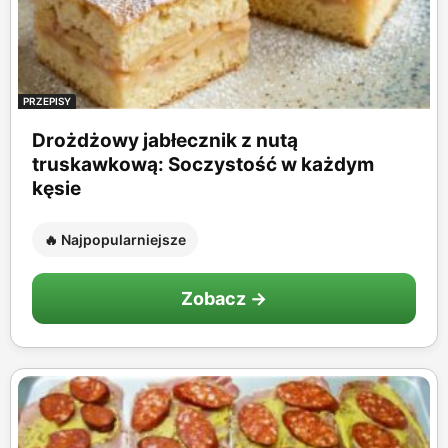
PRZEPISY
Drożdżowy jabłecznik z nutą
truskawkową: Soczystość w każdym
kęsie
🔥 Najpopularniejsze
Zobacz →