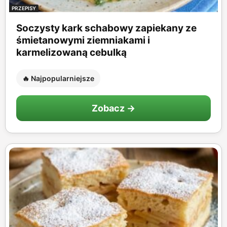
PRZEPISY
Soczysty kark schabowy zapiekany ze
śmietanowymi ziemniakami i
karmelizowaną cebulką
🔥 Najpopularniejsze
Zobacz →