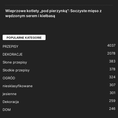
Wieprzowe kotlety „pod pierzynką”: Soczyste mięso z
wędzonym serem i kiełbasą
POPULARNE KATEGORIE
4037
PRZEPISY
2078
DEKORACJE
383
Słone przepisy
378
Słodkie przepisy
324
OGRÓD
307
niesklasyfikowane
301
jesienne
259
Dekoracja
246
DOM