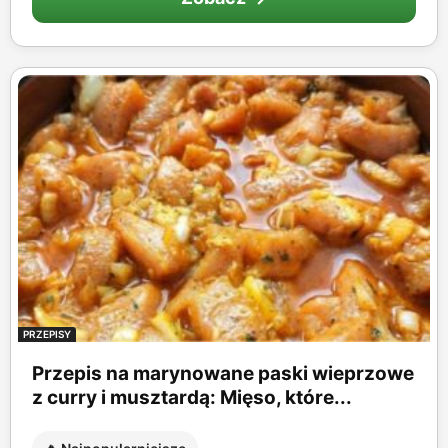
PRZEPISY
Przepis na marynowane paski wieprzowe
z curry i musztardą: Mięso, które...