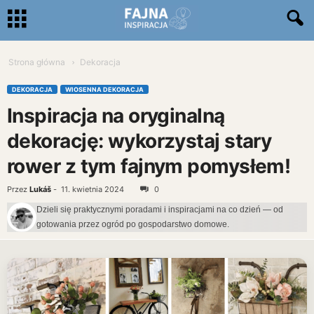
Strona główna
Dekoracja
DEKORACJA
WIOSENNA DEKORACJA
Inspiracja na oryginalną
dekorację: wykorzystaj stary
rower z tym fajnym pomysłem!
Przez
Lukáš
-
11. kwietnia 2024
0
Dzieli się praktycznymi poradami i inspiracjami na co dzień — od
gotowania przez ogród po gospodarstwo domowe.