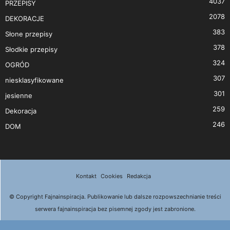
4037
PRZEPISY
2078
DEKORACJE
383
Słone przepisy
378
Słodkie przepisy
324
OGRÓD
307
niesklasyfikowane
301
jesienne
259
Dekoracja
246
DOM
Kontakt
Cookies
Redakcja
© Copyright Fajnainspiracja. Publikowanie lub dalsze rozpowszechnianie treści
serwera fajnainspiracja bez pisemnej zgody jest zabronione.