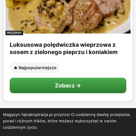
PRZEPISY
Luksusowa polędwiczka wieprzowa z
sosem z zielonego pieprzu i koniakiem
🔥 Najpopularniejsze
Zobacz →
Magazyn fajnainspiracja.pl przynosi Ci codzienną dawkę przepisów,
porad i różnych trików, które możesz wykorzystać w swoim
codziennym życiu.