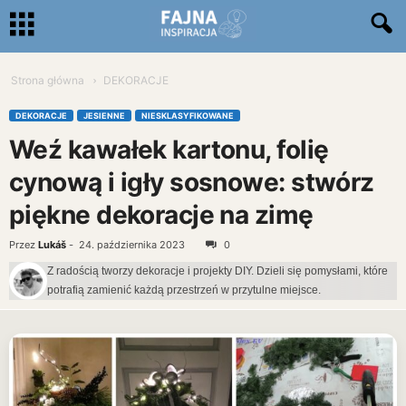
Strona główna
DEKORACJE
DEKORACJE
JESIENNE
NIESKLASYFIKOWANE
Weź kawałek kartonu, folię
cynową i igły sosnowe: stwórz
piękne dekoracje na zimę
Przez
Lukáš
-
24. października 2023
0
Z radością tworzy dekoracje i projekty DIY. Dzieli się pomysłami, które
potrafią zamienić każdą przestrzeń w przytulne miejsce.