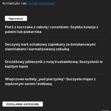
Kontaktujte nás:
[email protected]
Najnowsze
Pierś z kurczaka z cebulą i czosnkiem: Szybka kolacja z
patelni lub piekarnika
Soczysty kark schabowy zapiekany ze śmietanowymi
ziemniakami i karmelizowaną cebulką
Drożdżowy jabłecznik z nutą truskawkową: Soczystość w
każdym kęsie
Wieprzowe kotlety „pod pierzynką”: Soczyste mięso z
wędzonym serem i kiełbasą
POPULARNE KATEGORIE