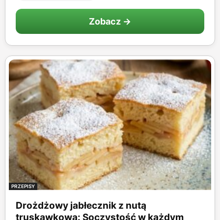
Zobacz →
PRZEPISY
Drożdżowy jabłecznik z nutą
truskawkową: Soczystość w każdym