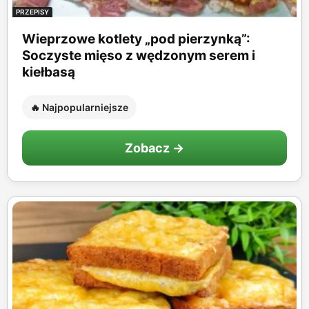
PRZEPISY
Wieprzowe kotlety „pod pierzynką”:
Soczyste mięso z wędzonym serem i
kiełbasą
🔥 Najpopularniejsze
Zobacz →