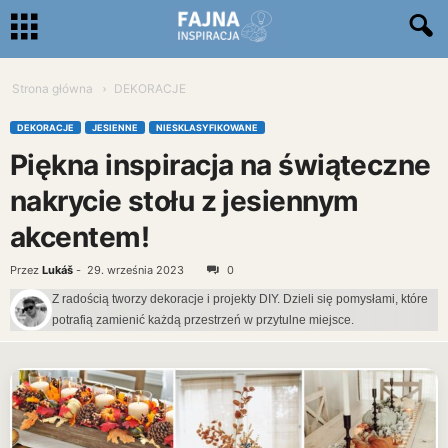
Strona główna
DEKORACJE
DEKORACJE
JESIENNE
NIESKLASYFIKOWANE
Piękna inspiracja na świąteczne
nakrycie stołu z jesiennym
akcentem!
Przez
Lukáš
-
29. września 2023
0
Z radością tworzy dekoracje i projekty DIY. Dzieli się pomysłami, które
potrafią zamienić każdą przestrzeń w przytulne miejsce.