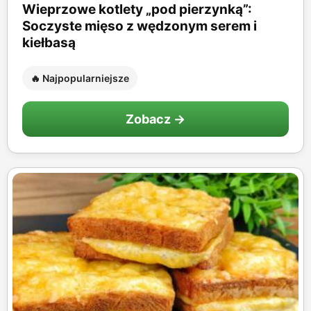
Wieprzowe kotlety „pod pierzynką”:
Soczyste mięso z wędzonym serem i
kiełbasą
🔥 Najpopularniejsze
Zobacz →