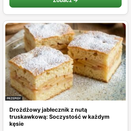
Zobacz →
PRZEPISY
Drożdżowy jabłecznik z nutą
truskawkową: Soczystość w każdym
kęsie