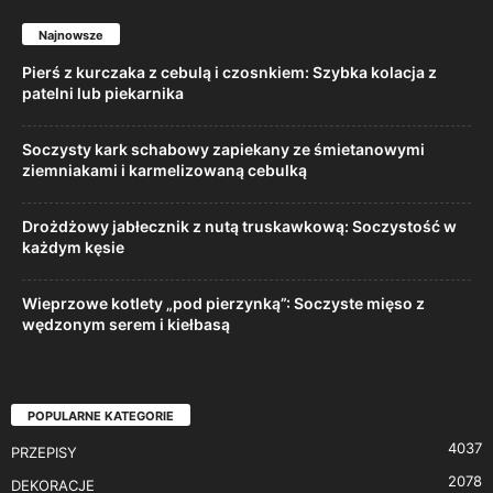
Najnowsze
Pierś z kurczaka z cebulą i czosnkiem: Szybka kolacja z
patelni lub piekarnika
Soczysty kark schabowy zapiekany ze śmietanowymi
ziemniakami i karmelizowaną cebulką
Drożdżowy jabłecznik z nutą truskawkową: Soczystość w
każdym kęsie
Wieprzowe kotlety „pod pierzynką”: Soczyste mięso z
wędzonym serem i kiełbasą
POPULARNE KATEGORIE
4037
PRZEPISY
2078
DEKORACJE