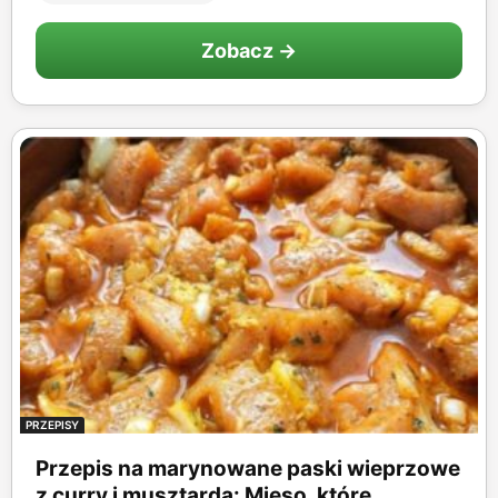
Zobacz →
PRZEPISY
Przepis na marynowane paski wieprzowe
z curry i musztardą: Mięso, które...