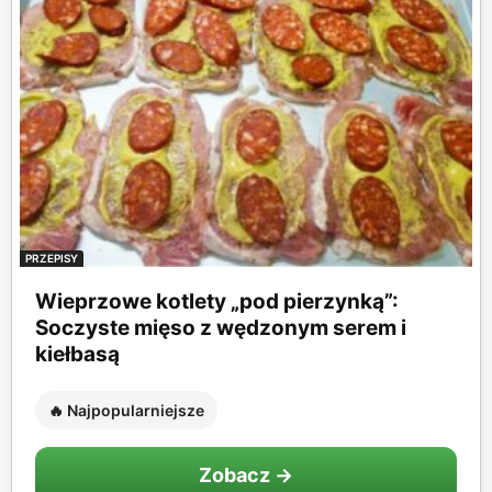
PRZEPISY
Wieprzowe kotlety „pod pierzynką”:
Soczyste mięso z wędzonym serem i
kiełbasą
🔥 Najpopularniejsze
Zobacz →