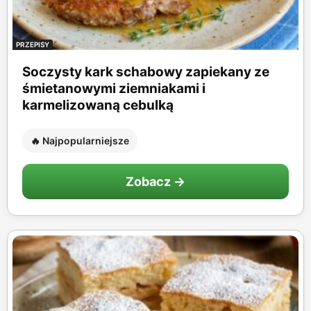
PRZEPISY
Soczysty kark schabowy zapiekany ze
śmietanowymi ziemniakami i
karmelizowaną cebulką
🔥 Najpopularniejsze
Zobacz →