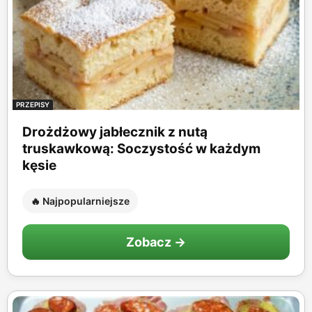
PRZEPISY
Drożdżowy jabłecznik z nutą
truskawkową: Soczystość w każdym
kęsie
🔥 Najpopularniejsze
Zobacz →