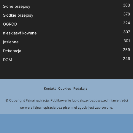
383
Słone przepisy
378
Słodkie przepisy
324
OGRÓD
307
niesklasyfikowane
301
jesienne
259
Dekoracja
246
DOM
Kontakt
Cookies
Redakcja
© Copyright Fajnainspiracja. Publikowanie lub dalsze rozpowszechnianie treści
serwera fajnainspiracja bez pisemnej zgody jest zabronione.