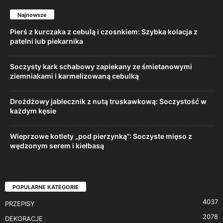
Najnowsze
Pierś z kurczaka z cebulą i czosnkiem: Szybka kolacja z
patelni lub piekarnika
Soczysty kark schabowy zapiekany ze śmietanowymi
ziemniakami i karmelizowaną cebulką
Drożdżowy jabłecznik z nutą truskawkową: Soczystość w
każdym kęsie
Wieprzowe kotlety „pod pierzynką”: Soczyste mięso z
wędzonym serem i kiełbasą
POPULARNE KATEGORIE
4037
PRZEPISY
2078
DEKORACJE