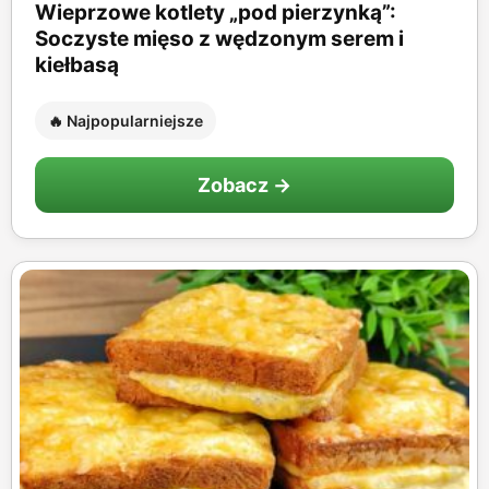
Wieprzowe kotlety „pod pierzynką”:
Soczyste mięso z wędzonym serem i
kiełbasą
🔥 Najpopularniejsze
Zobacz →