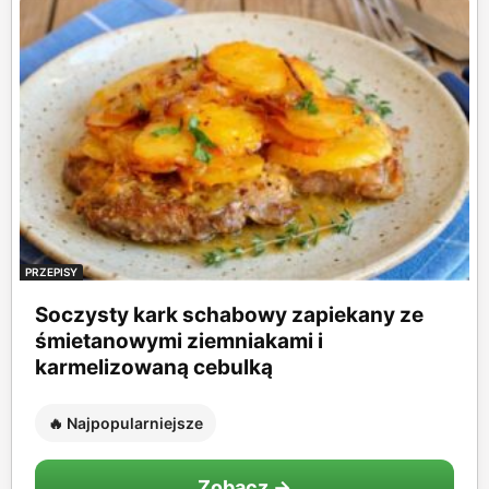
PRZEPISY
Soczysty kark schabowy zapiekany ze
śmietanowymi ziemniakami i
karmelizowaną cebulką
🔥 Najpopularniejsze
Zobacz →