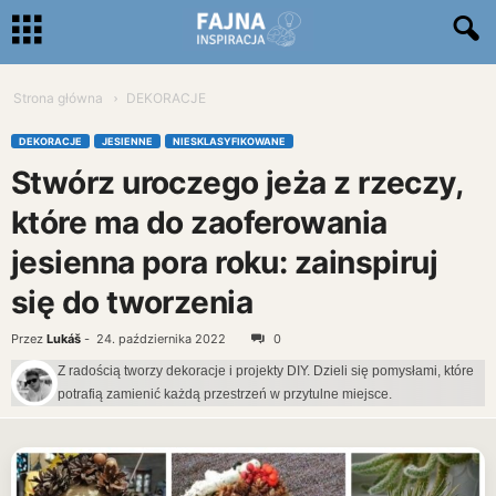
Strona główna
DEKORACJE
DEKORACJE
JESIENNE
NIESKLASYFIKOWANE
Stwórz uroczego jeża z rzeczy,
które ma do zaoferowania
jesienna pora roku: zainspiruj
się do tworzenia
Przez
Lukáš
-
24. października 2022
0
Z radością tworzy dekoracje i projekty DIY. Dzieli się pomysłami, które
potrafią zamienić każdą przestrzeń w przytulne miejsce.