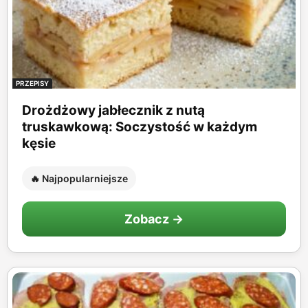
PRZEPISY
Drożdżowy jabłecznik z nutą
truskawkową: Soczystość w każdym
kęsie
🔥 Najpopularniejsze
Zobacz →