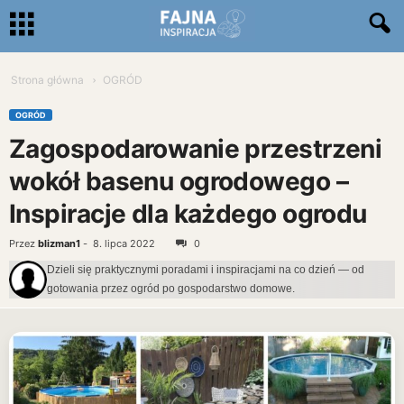
Strona główna
OGRÓD
OGRÓD
Zagospodarowanie przestrzeni
wokół basenu ogrodowego –
Inspiracje dla każdego ogrodu
Przez
blizman1
-
8. lipca 2022
0
Dzieli się praktycznymi poradami i inspiracjami na co dzień — od
gotowania przez ogród po gospodarstwo domowe.