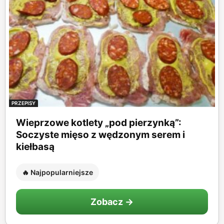
PRZEPISY
Wieprzowe kotlety „pod pierzynką”:
Soczyste mięso z wędzonym serem i
kiełbasą
🔥 Najpopularniejsze
Zobacz →