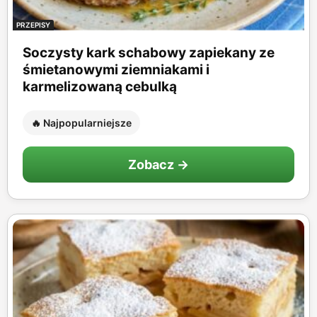
PRZEPISY
Soczysty kark schabowy zapiekany ze
śmietanowymi ziemniakami i
karmelizowaną cebulką
🔥 Najpopularniejsze
Zobacz →