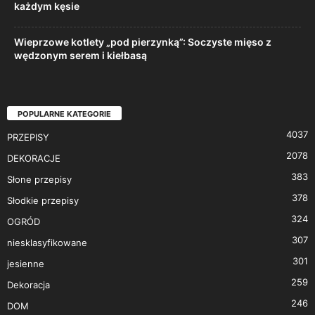
każdym kęsie
Wieprzowe kotlety „pod pierzynką”: Soczyste mięso z
wędzonym serem i kiełbasą
POPULARNE KATEGORIE
4037
PRZEPISY
2078
DEKORACJE
383
Słone przepisy
378
Słodkie przepisy
324
OGRÓD
307
niesklasyfikowane
301
jesienne
259
Dekoracja
246
DOM