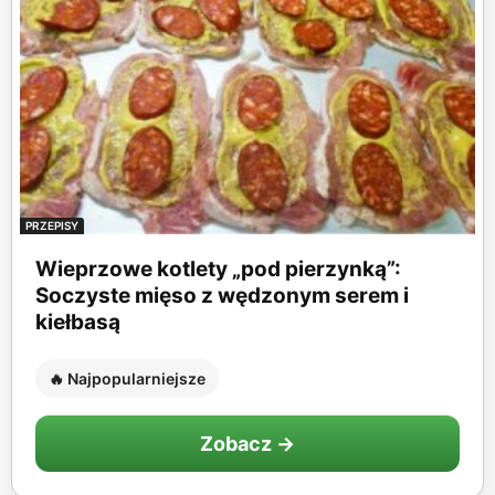
PRZEPISY
Wieprzowe kotlety „pod pierzynką”:
Soczyste mięso z wędzonym serem i
kiełbasą
🔥 Najpopularniejsze
Zobacz →