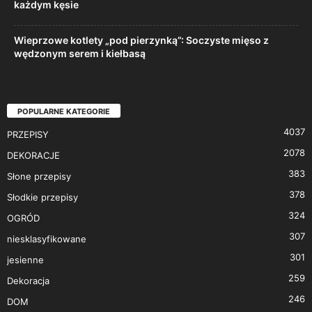
każdym kęsie
Wieprzowe kotlety „pod pierzynką”: Soczyste mięso z
wędzonym serem i kiełbasą
POPULARNE KATEGORIE
4037
PRZEPISY
2078
DEKORACJE
383
Słone przepisy
378
Słodkie przepisy
324
OGRÓD
307
niesklasyfikowane
301
jesienne
259
Dekoracja
246
DOM