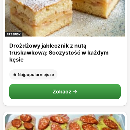
PRZEPISY
Drożdżowy jabłecznik z nutą
truskawkową: Soczystość w każdym
kęsie
🔥 Najpopularniejsze
Zobacz →