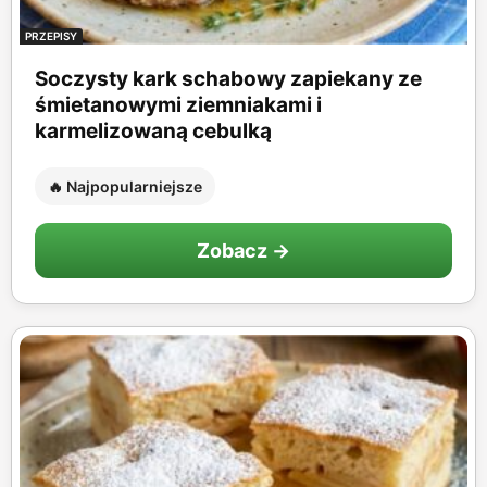
PRZEPISY
Soczysty kark schabowy zapiekany ze
śmietanowymi ziemniakami i
karmelizowaną cebulką
🔥 Najpopularniejsze
Zobacz →