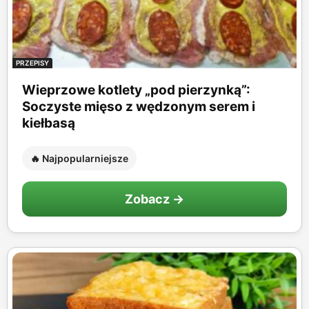
PRZEPISY
Wieprzowe kotlety „pod pierzynką”:
Soczyste mięso z wędzonym serem i
kiełbasą
🔥 Najpopularniejsze
Zobacz →