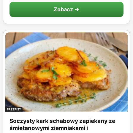
Zobacz →
PRZEPISY
Soczysty kark schabowy zapiekany ze
śmietanowymi ziemniakami i