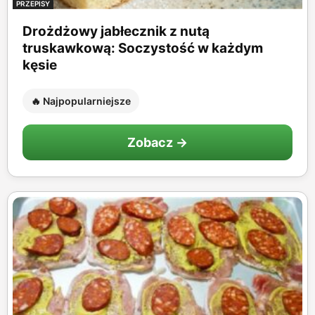
PRZEPISY
Drożdżowy jabłecznik z nutą
truskawkową: Soczystość w każdym
kęsie
🔥 Najpopularniejsze
Zobacz →