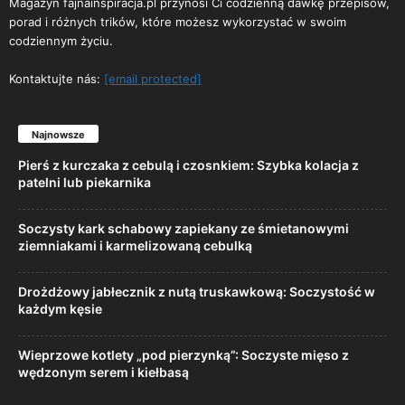
Magazyn fajnainspiracja.pl przynosi Ci codzienną dawkę przepisów,
porad i różnych trików, które możesz wykorzystać w swoim
codziennym życiu.
Kontaktujte nás:
[email protected]
Najnowsze
Pierś z kurczaka z cebulą i czosnkiem: Szybka kolacja z
patelni lub piekarnika
Soczysty kark schabowy zapiekany ze śmietanowymi
ziemniakami i karmelizowaną cebulką
Drożdżowy jabłecznik z nutą truskawkową: Soczystość w
każdym kęsie
Wieprzowe kotlety „pod pierzynką”: Soczyste mięso z
wędzonym serem i kiełbasą