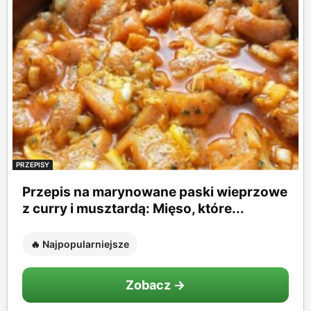
PRZEPISY
Przepis na marynowane paski wieprzowe
z curry i musztardą: Mięso, które...
🔥 Najpopularniejsze
Zobacz →