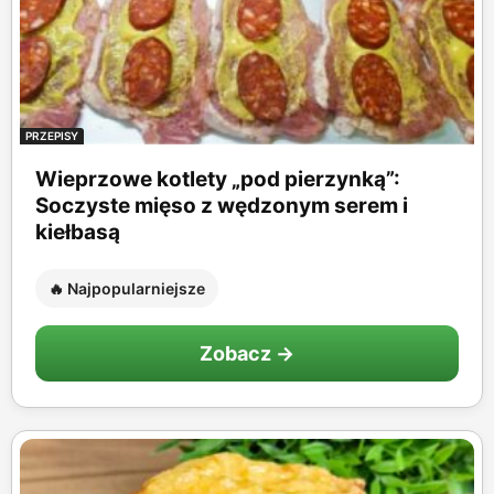
PRZEPISY
Wieprzowe kotlety „pod pierzynką”:
Soczyste mięso z wędzonym serem i
kiełbasą
🔥 Najpopularniejsze
Zobacz →