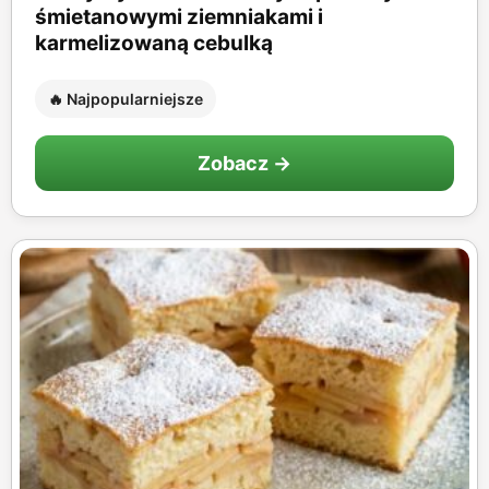
śmietanowymi ziemniakami i
karmelizowaną cebulką
🔥 Najpopularniejsze
Zobacz →