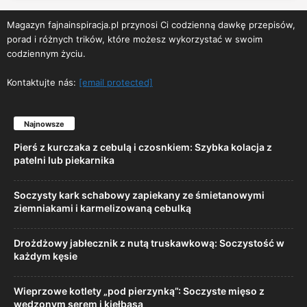
Magazyn fajnainspiracja.pl przynosi Ci codzienną dawkę przepisów,
porad i różnych trików, które możesz wykorzystać w swoim
codziennym życiu.
Kontaktujte nás:
[email protected]
Najnowsze
Pierś z kurczaka z cebulą i czosnkiem: Szybka kolacja z
patelni lub piekarnika
Soczysty kark schabowy zapiekany ze śmietanowymi
ziemniakami i karmelizowaną cebulką
Drożdżowy jabłecznik z nutą truskawkową: Soczystość w
każdym kęsie
Wieprzowe kotlety „pod pierzynką”: Soczyste mięso z
wędzonym serem i kiełbasą