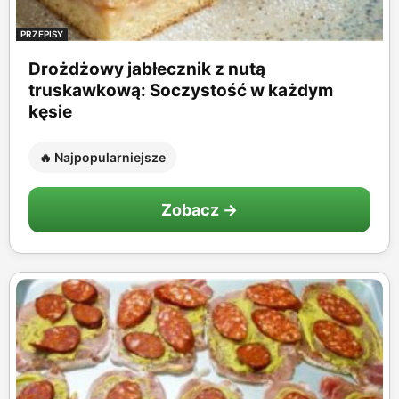
PRZEPISY
Drożdżowy jabłecznik z nutą
truskawkową: Soczystość w każdym
kęsie
🔥 Najpopularniejsze
Zobacz →