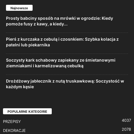
Najnowsze
Prosty babciny sposób na mrówki w ogrodzie: Kiedy
pomoże fusy z kawy, a kiedy...
Pierś z kurczaka z cebulą i czosnkiem: Szybka kolacja z
patelni lub piekarnika
Soczysty kark schabowy zapiekany ze śmietanowymi
ziemniakami i karmelizowaną cebulką
Drożdżowy jabłecznik z nutą truskawkową: Soczystość w
każdym kęsie
POPULARNE KATEGORIE
4037
PRZEPISY
2078
DEKORACJE