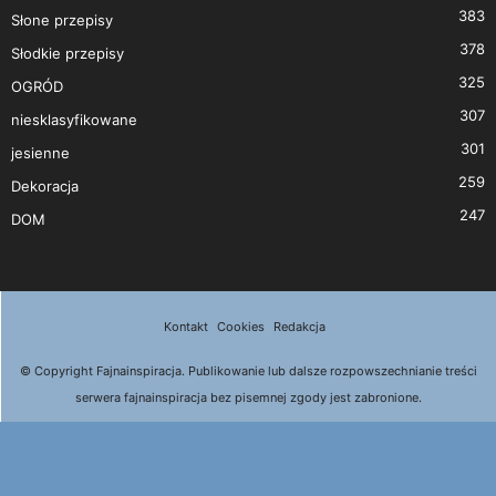
383
Słone przepisy
378
Słodkie przepisy
325
OGRÓD
307
niesklasyfikowane
301
jesienne
259
Dekoracja
247
DOM
Kontakt
Cookies
Redakcja
© Copyright Fajnainspiracja. Publikowanie lub dalsze rozpowszechnianie treści
serwera fajnainspiracja bez pisemnej zgody jest zabronione.