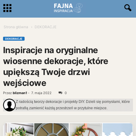
Strona główna
DEKORACJE
DEKORACJE
Inspiracje na oryginalne
wiosenne dekoracje, które
upiększą Twoje drzwi
wejściowe
Przez
blizman1
-
7. maja 2022
0
Z radością tworzy dekoracje i projekty DIY. Dzieli się pomysłami, które
potrafią zamienić każdą przestrzeń w przytulne miejsce.