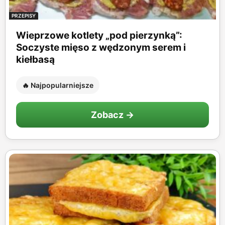
PRZEPISY
Wieprzowe kotlety „pod pierzynką”:
Soczyste mięso z wędzonym serem i
kiełbasą
🔥 Najpopularniejsze
Zobacz →