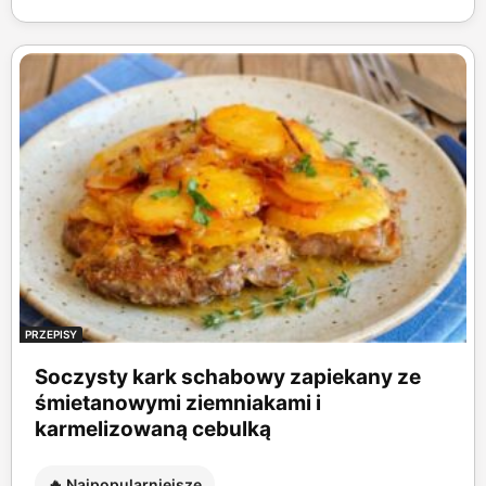
PRZEPISY
Soczysty kark schabowy zapiekany ze
śmietanowymi ziemniakami i
karmelizowaną cebulką
🔥 Najpopularniejsze