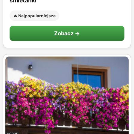
śmietanki
🔥 Najpopularniejsze
Zobacz →
OGRÓD