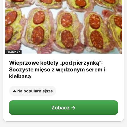
PRZEPISY
Wieprzowe kotlety „pod pierzynką”:
Soczyste mięso z wędzonym serem i
kiełbasą
🔥 Najpopularniejsze
Zobacz →