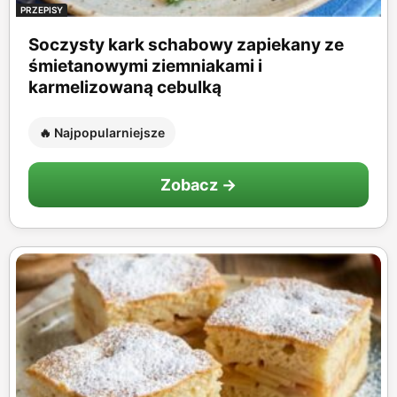
PRZEPISY
Soczysty kark schabowy zapiekany ze
śmietanowymi ziemniakami i
karmelizowaną cebulką
🔥 Najpopularniejsze
Zobacz →