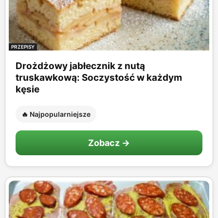
PRZEPISY
Drożdżowy jabłecznik z nutą
truskawkową: Soczystość w każdym
kęsie
🔥 Najpopularniejsze
Zobacz →