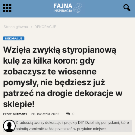
Strona główna
DEKORACJE
DEKORACJE
Wzięła zwykłą styropianową
kulę za kilka koron: gdy
zobaczysz te wiosenne
pomysły, nie będziesz już
patrzeć na drogie dekoracje w
sklepie!
Przez
blizman1
-
26. kwietnia 2022
0
Z radością tworzy dekoracje i projekty DIY. Dzieli się pomysłami, które
potrafią zamienić każdą przestrzeń w przytulne miejsce.