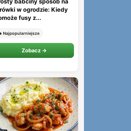
rosty babciny sposób na
rówki w ogrodzie: Kiedy
omoże fusy z...
 Najpopularniejsze
Zobacz →