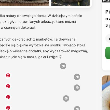
PRZE
Pi
ałka natury do swojego domu. W dzisiejszym poście
c
 okrągłych drewnianych arkuszy, które można
z 
wiosennych dekoracji.

ucznych dekoracjach z marketów. Ta drewniana
będzie się pięknie wyróżniał na środku Twojego stołu!
kładkę o wiosenne dodatki, aby wyczarować magiczną,
spirujcie się w naszej galerii zdjęć 🙂