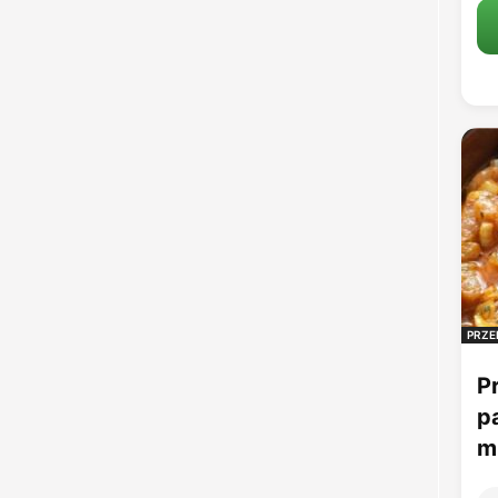
PRZE
P
p
mu