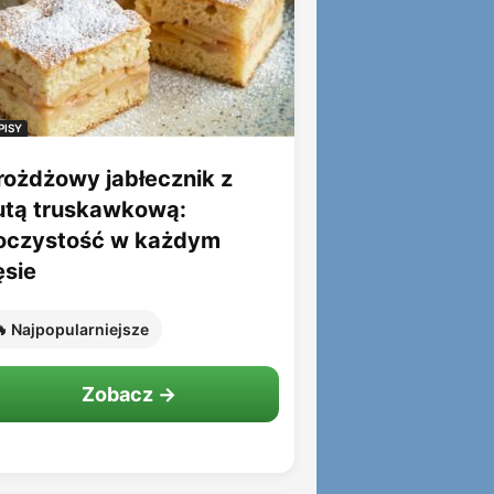
PISY
rożdżowy jabłecznik z
utą truskawkową:
oczystość w każdym
ęsie
 Najpopularniejsze
Zobacz →