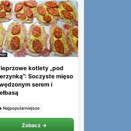
PISY
ieprzowe kotlety „pod
ierzynką”: Soczyste mięso
 wędzonym serem i
iełbasą
 Najpopularniejsze
Zobacz →