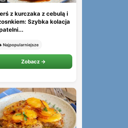
PISY
erś z kurczaka z cebulą i
zosnkiem: Szybka kolacja
patelni...
 Najpopularniejsze
Zobacz →