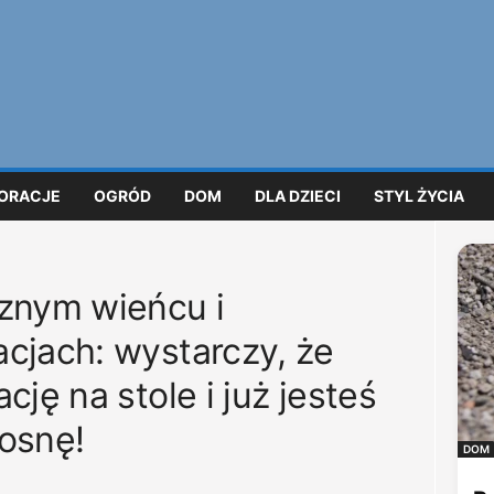
ORACJE
OGRÓD
DOM
DLA DZIECI
STYL ŻYCIA
cznym wieńcu i
cjach: wystarczy, że
cję na stole i już jesteś
osnę!
DOM