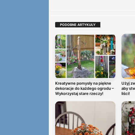
PODOBNE ARTYKUŁY
Kreatywne pomysły na piękne
Użyj zw
dekoracje do każdego ogrodu –
aby stw
Wykorzystaj stare rzeczy!
liści!