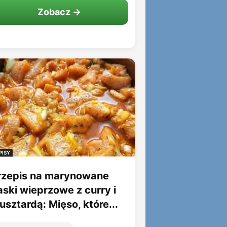
Zobacz →
PISY
rzepis na marynowane
aski wieprzowe z curry i
sztardą: Mięso, które...