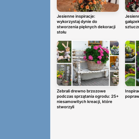
Jesienne inspiracje:
Jesienn
wykorzystaj dynie do
gałązek
stworzenia pięknych dekoracji
sztucz
stołu
Zebrali drewno brzozowe
Inspira
podczas sprzątania ogrodu: 25+
popraw
niesamowitych kreacji, które
stworzyli