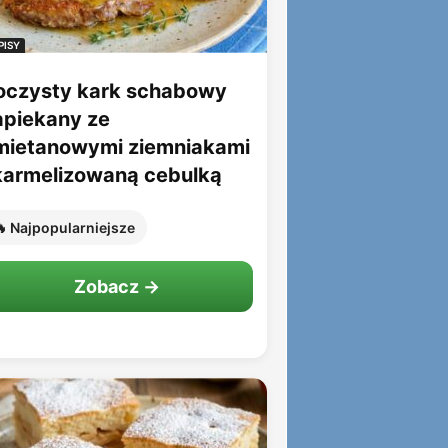
PISY
oczysty kark schabowy
apiekany ze
mietanowymi ziemniakami
 karmelizowaną cebulką
 Najpopularniejsze
Zobacz →