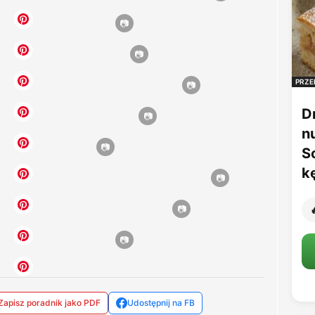
PRZE
D
n
S
k

Zapisz poradnik jako PDF
Udostępnij na FB