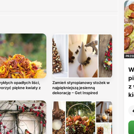
PRZE
W
p
ykłych opadłych liści,
Zamień styropianowy stożek w
z
orzyć piękne kwiaty z
najpiękniejszą jesienną
dekorację – Get Inspired
k
