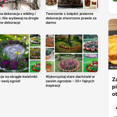
a dekoracja z wikliny i
Tworzenie z żołędzi: jesienne
: Nie wydawaj na drogie
dekoracje stworzone prawie za
ne dekoracje
darmo
PRZE
cje na okrągłe kwietniki:
Wykorzystaj stare dachówki w
Z
 swój ogród!
swoim ogrodzie – 25+ fajnych
inspiracji
p
o
