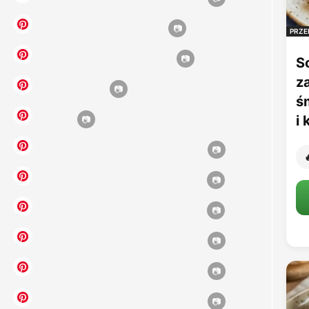
PRZE
S
z
ś
i
