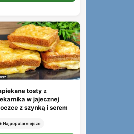
PISY
apiekane tosty z
iekarnika w jajecznej
toczce z szynką i serem
 Najpopularniejsze