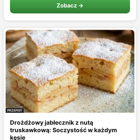
Zobacz →
PRZEPISY
Drożdżowy jabłecznik z nutą
truskawkową: Soczystość w każdym
kęsie