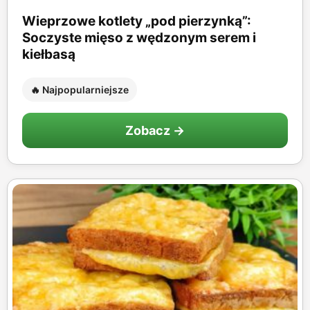
Wieprzowe kotlety „pod pierzynką”:
Soczyste mięso z wędzonym serem i
kiełbasą
🔥 Najpopularniejsze
Zobacz →