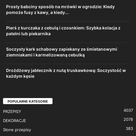
Prosty babciny sposób na mrówki w ogrodzie: Kiedy
pomoże fusy z kawy, a kiedy...
Pierś z kurczaka z cebulą i czosnkiem: Szybka kolacja z
patelni lub piekarnika
Soczysty kark schabowy zapiekany ze śmietanowymi
ziemniakami i karmelizowaną cebulką
Drożdżowy jabłecznik z nutą truskawkową: Soczystość w
każdym kęsie
POPULARNE KATEGORIE
4037
PRZEPISY
2078
DEKORACJE
383
Słone przepisy