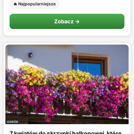
🔥 Najpopularniejsze
Zobacz →
OGRÓD
7 kwiatów do skrzynki balkonowej, które