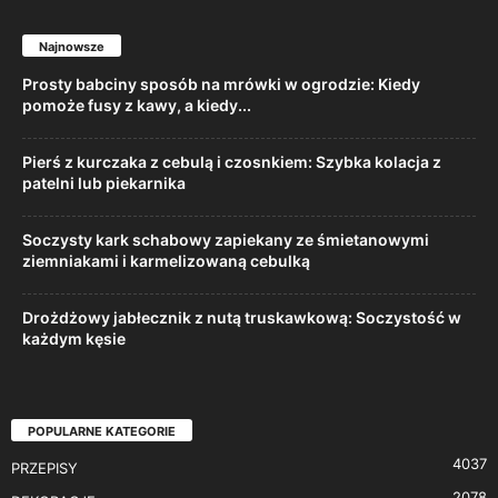
Najnowsze
Prosty babciny sposób na mrówki w ogrodzie: Kiedy
pomoże fusy z kawy, a kiedy...
Pierś z kurczaka z cebulą i czosnkiem: Szybka kolacja z
patelni lub piekarnika
Soczysty kark schabowy zapiekany ze śmietanowymi
ziemniakami i karmelizowaną cebulką
Drożdżowy jabłecznik z nutą truskawkową: Soczystość w
każdym kęsie
POPULARNE KATEGORIE
4037
PRZEPISY
2078