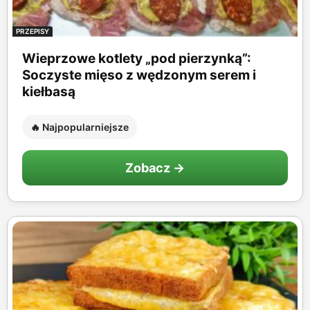
PRZEPISY
Wieprzowe kotlety „pod pierzynką”:
Soczyste mięso z wędzonym serem i
kiełbasą
🔥 Najpopularniejsze
Zobacz →