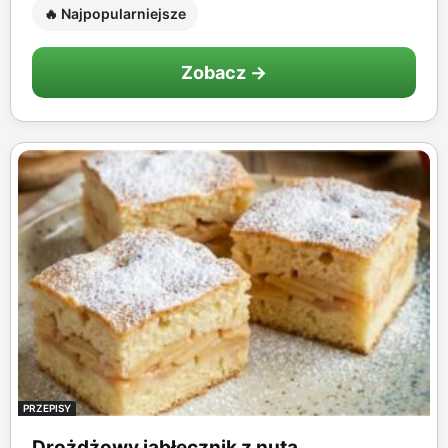
🔥 Najpopularniejsze
Zobacz →
PRZEPISY
Drożdżowy jabłecznik z nutą