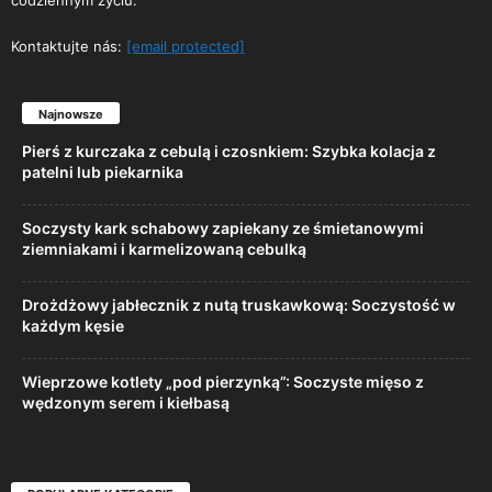
codziennym życiu.
Kontaktujte nás:
[email protected]
Najnowsze
Pierś z kurczaka z cebulą i czosnkiem: Szybka kolacja z
patelni lub piekarnika
Soczysty kark schabowy zapiekany ze śmietanowymi
ziemniakami i karmelizowaną cebulką
Drożdżowy jabłecznik z nutą truskawkową: Soczystość w
każdym kęsie
Wieprzowe kotlety „pod pierzynką”: Soczyste mięso z
wędzonym serem i kiełbasą