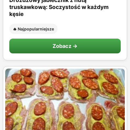
Drożdżowy jabłecznik z nutą
truskawkową: Soczystość w każdym
kęsie
🔥 Najpopularniejsze
Zobacz →