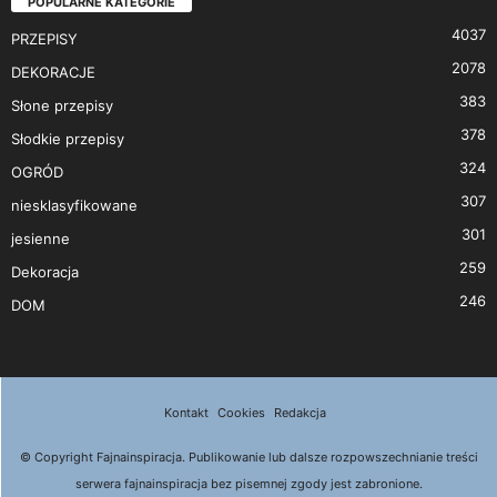
POPULARNE KATEGORIE
4037
PRZEPISY
2078
DEKORACJE
383
Słone przepisy
378
Słodkie przepisy
324
OGRÓD
307
niesklasyfikowane
301
jesienne
259
Dekoracja
246
DOM
Kontakt
Cookies
Redakcja
© Copyright Fajnainspiracja. Publikowanie lub dalsze rozpowszechnianie treści
serwera fajnainspiracja bez pisemnej zgody jest zabronione.