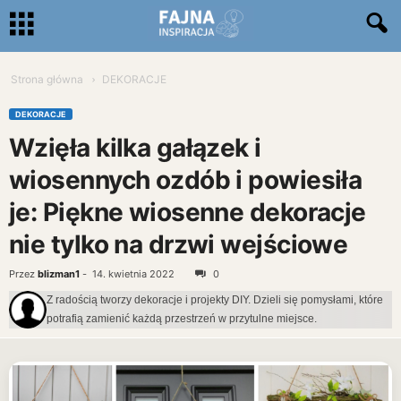
Strona główna
DEKORACJE
DEKORACJE
Wzięła kilka gałązek i
wiosennych ozdób i powiesiła
je: Piękne wiosenne dekoracje
nie tylko na drzwi wejściowe
Przez
blizman1
-
14. kwietnia 2022
0
Z radością tworzy dekoracje i projekty DIY. Dzieli się pomysłami, które
potrafią zamienić każdą przestrzeń w przytulne miejsce.