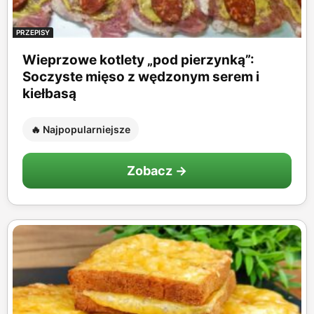
PRZEPISY
Wieprzowe kotlety „pod pierzynką”:
Soczyste mięso z wędzonym serem i
kiełbasą
🔥 Najpopularniejsze
Zobacz →