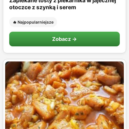
Zapiekane tosty z piekarnika w jajecznej
otoczce z szynką i serem
🔥 Najpopularniejsze
Zobacz →