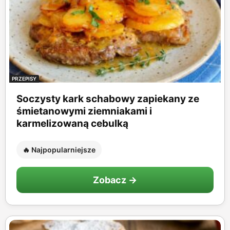
PRZEPISY
Soczysty kark schabowy zapiekany ze
śmietanowymi ziemniakami i
karmelizowaną cebulką
🔥 Najpopularniejsze
Zobacz →