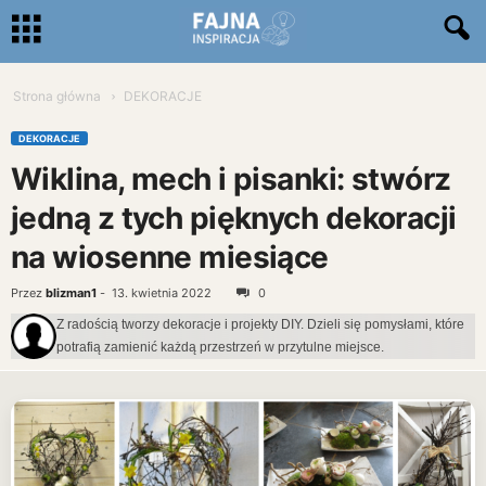
Strona główna
DEKORACJE
DEKORACJE
Wiklina, mech i pisanki: stwórz
jedną z tych pięknych dekoracji
na wiosenne miesiące
Przez
blizman1
-
13. kwietnia 2022
0
Z radością tworzy dekoracje i projekty DIY. Dzieli się pomysłami, które
potrafią zamienić każdą przestrzeń w przytulne miejsce.