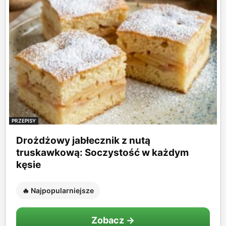
PRZEPISY
Drożdżowy jabłecznik z nutą
truskawkową: Soczystość w każdym
kęsie
🔥 Najpopularniejsze
Zobacz →