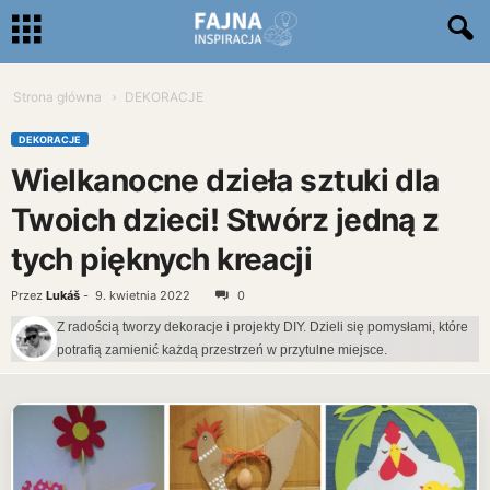
Strona główna
DEKORACJE
DEKORACJE
Wielkanocne dzieła sztuki dla
Twoich dzieci! Stwórz jedną z
tych pięknych kreacji
Przez
Lukáš
-
9. kwietnia 2022
0
Z radością tworzy dekoracje i projekty DIY. Dzieli się pomysłami, które
potrafią zamienić każdą przestrzeń w przytulne miejsce.