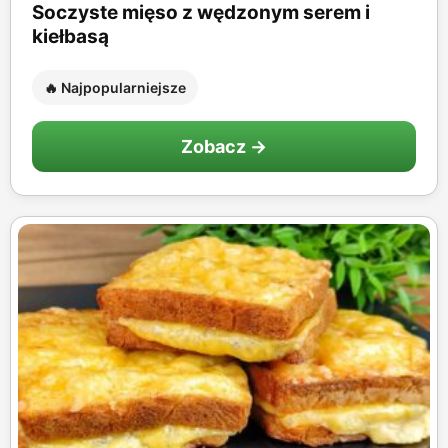
Soczyste mięso z wędzonym serem i
kiełbasą
🔥 Najpopularniejsze
Zobacz →