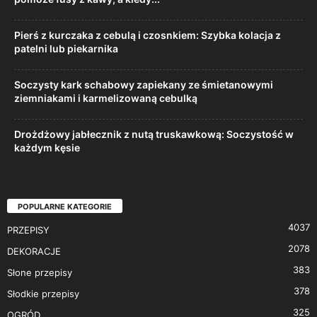
Pierś z kurczaka z cebulą i czosnkiem: Szybka kolacja z
patelni lub piekarnika
Soczysty kark schabowy zapiekany ze śmietanowymi
ziemniakami i karmelizowaną cebulką
Drożdżowy jabłecznik z nutą truskawkową: Soczystość w
każdym kęsie
POPULARNE KATEGORIE
4037
PRZEPISY
2078
DEKORACJE
383
Słone przepisy
378
Słodkie przepisy
325
OGRÓD