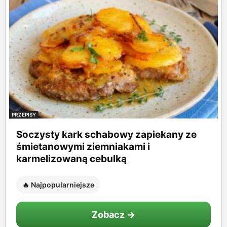
PRZEPISY
Soczysty kark schabowy zapiekany ze
śmietanowymi ziemniakami i
karmelizowaną cebulką
🔥 Najpopularniejsze
Zobacz →