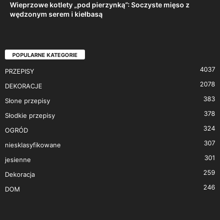
Wieprzowe kotlety „pod pierzynką”: Soczyste mięso z
wędzonym serem i kiełbasą
POPULARNE KATEGORIE
4037
PRZEPISY
2078
DEKORACJE
383
Słone przepisy
378
Słodkie przepisy
324
OGRÓD
307
niesklasyfikowane
301
jesienne
259
Dekoracja
246
DOM