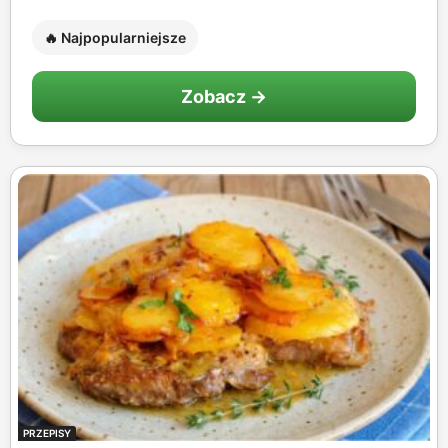
🔥 Najpopularniejsze
Zobacz →
PRZEPISY