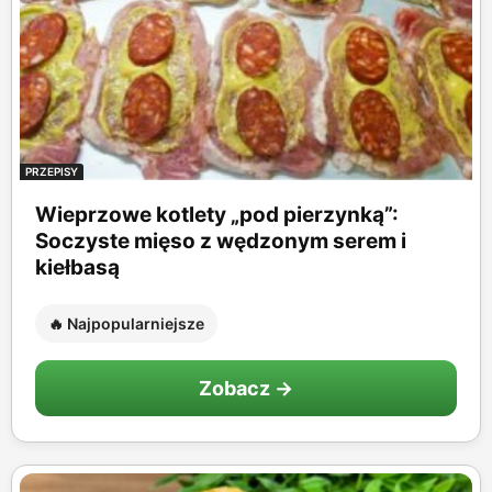
PRZEPISY
Wieprzowe kotlety „pod pierzynką”:
Soczyste mięso z wędzonym serem i
kiełbasą
🔥 Najpopularniejsze
Zobacz →