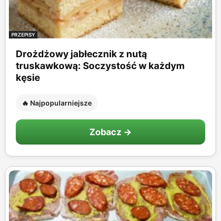
PRZEPISY
Drożdżowy jabłecznik z nutą
truskawkową: Soczystość w każdym
kęsie
🔥 Najpopularniejsze
Zobacz →