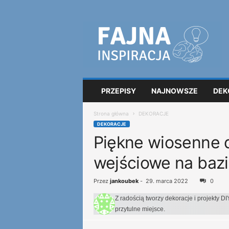
F
a
j
n
a
i
n
PRZEPISY
NAJNOWSZE
DEK
s
p
Strona główna
DEKORACJE
i
DEKORACJE
r
Piękne wiosenne 
a
c
wejściowe na baz
j
a
Przez
jankoubek
-
29. marca 2022
0
Z radością tworzy dekoracje i projekty DI
przytulne miejsce.