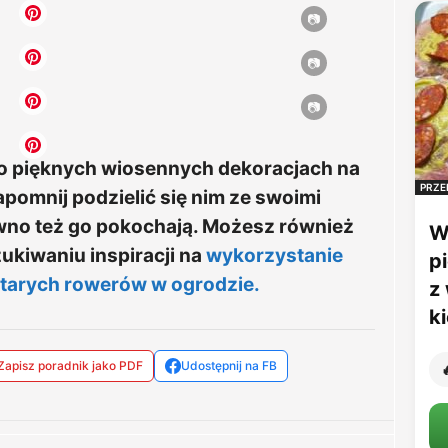
ł o pięknych wiosennych dekoracjach na
PRZE
apomnij podzielić się nim ze swoimi
ewno też go pokochają. Możesz również
W
ukiwaniu inspiracji na
wykorzystanie
p
starych rowerów w ogrodzie.
z
k
Zapisz poradnik jako PDF
Udostępnij na FB
