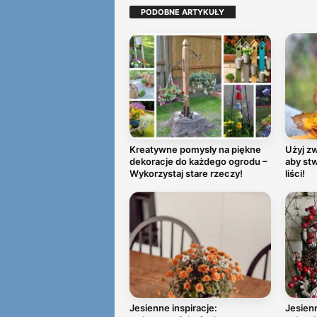
PODOBNE ARTYKUŁY
Kreatywne pomysły na piękne
Użyj zw
dekoracje do każdego ogrodu –
aby stw
Wykorzystaj stare rzeczy!
liści!
Jesienne inspiracje:
Jesienn