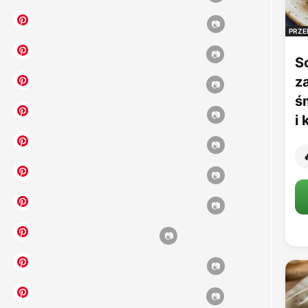
PRZE
S
z
ś
i
