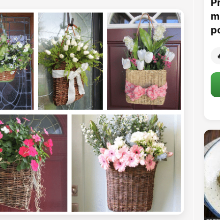
P
m
p
