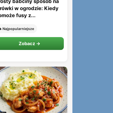
rosty babciny sposób na
rówki w ogrodzie: Kiedy
omoże fusy z...
 Najpopularniejsze
Zobacz →