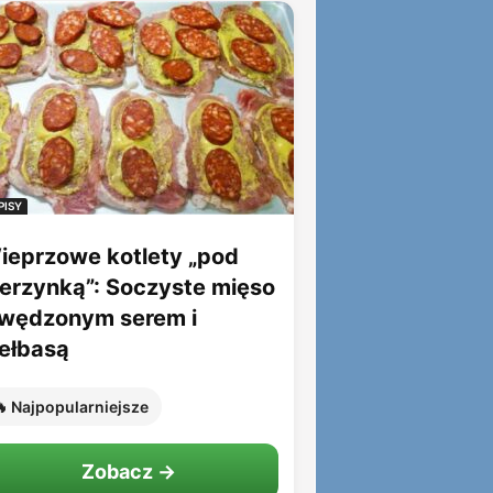
PISY
ieprzowe kotlety „pod
ierzynką”: Soczyste mięso
 wędzonym serem i
iełbasą
 Najpopularniejsze
Zobacz →