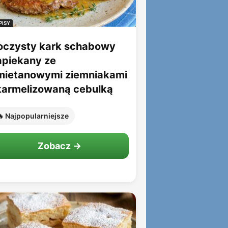
PISY
oczysty kark schabowy
apiekany ze
mietanowymi ziemniakami
 karmelizowaną cebulką
 Najpopularniejsze
Zobacz →