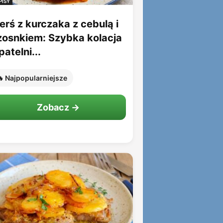
PISY
erś z kurczaka z cebulą i
zosnkiem: Szybka kolacja
patelni...
 Najpopularniejsze
Zobacz →