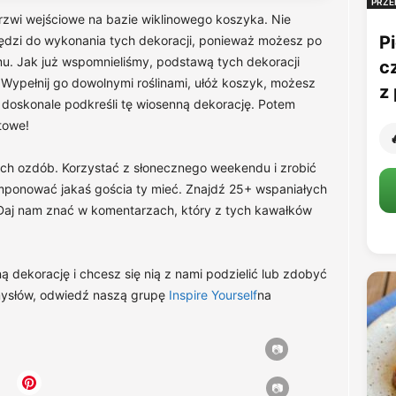
PRZE
rzwi wejściowe na bazie wiklinowego koszyka. Nie
Pi
ędzi do wykonania tych dekoracji, ponieważ możesz po
u. Jak już wspomnieliśmy, podstawą tych dekoracji
c
 Wypełnij go dowolnymi roślinami, ułóż koszyk, możesz
z 
 doskonale podkreśli tę wiosenną dekorację. Potem
towe!

ich ozdób. Korzystać z słonecznego weekendu i zrobić
mponować jakaś gościa ty mieć. Znajdź 25+ wspaniałych
ej. Daj nam znać w komentarzach, który z tych kawałków
 dekorację i chcesz się nią z nami podzielić lub zdobyć
omysłów, odwiedź naszą grupę
Inspire Yourself
na