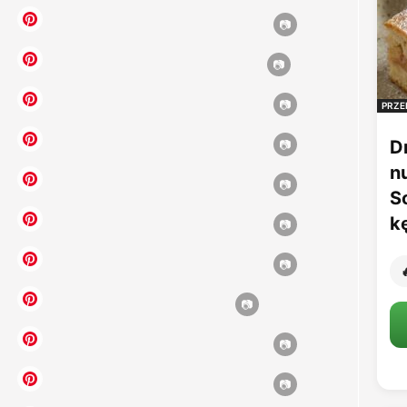
PRZE
D
n
S
k
