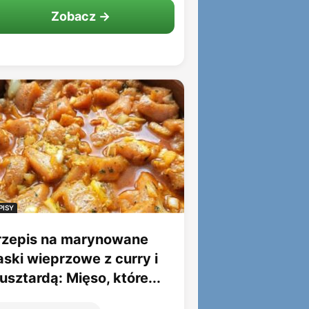
Zobacz →
PISY
rzepis na marynowane
aski wieprzowe z curry i
sztardą: Mięso, które...