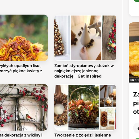
ykłych opadłych liści,
Zamień styropianowy stożek w
orzyć piękne kwiaty z
najpiękniejszą jesienną
dekorację – Get Inspired
PRZE
Z
p
o

a dekoracja z wikliny i
Tworzenie z żołędzi: jesienne