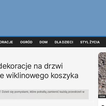
ORACJE
OGRÓD
DOM
DLA DZIECI
STYL ŻYCIA
dekoracje na drzwi
ie wiklinowego koszyka
Y. Dzieli się pomysłami, które potrafią zamienić każdą przestrzeń w
DOM