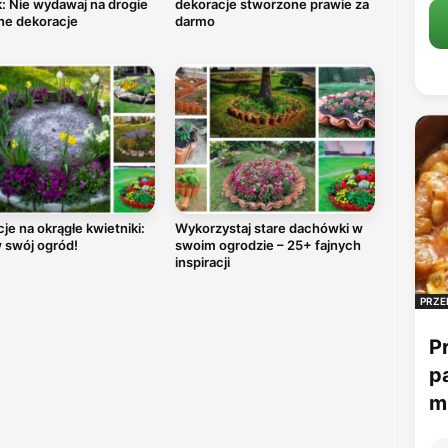
: Nie wydawaj na drogie
dekoracje stworzone prawie za
ne dekoracje
darmo
cje na okrągłe kwietniki:
Wykorzystaj stare dachówki w
 swój ogród!
swoim ogrodzie – 25+ fajnych
inspiracji
PRZE
P
p
mu