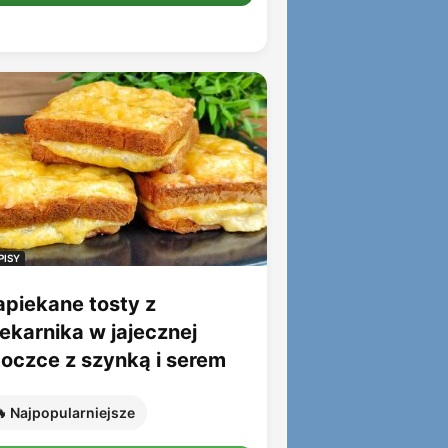
PISY
apiekane tosty z
iekarnika w jajecznej
toczce z szynką i serem
 Najpopularniejsze