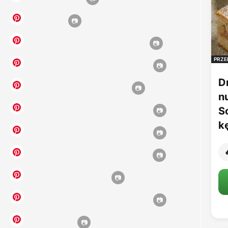
PRZE
D
n
S
k
