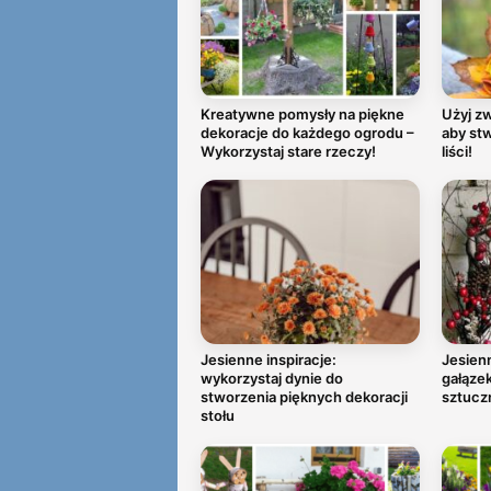
Kreatywne pomysły na piękne
Użyj zw
dekoracje do każdego ogrodu –
aby stw
Wykorzystaj stare rzeczy!
liści!
Jesienne inspiracje:
Jesienn
wykorzystaj dynie do
gałązek
stworzenia pięknych dekoracji
sztucz
stołu