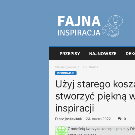
F
a
j
n
a
i
n
PRZEPISY
NAJNOWSZE
DEK
s
p
Strona główna
DEKORACJE
i
DEKORACJE
r
Użyj starego kosz
a
c
stworzyć piękną 
j
a
inspiracji
Przez
jankoubek
-
23. marca 2022
0
Z radością tworzy dekoracje i projekty DI