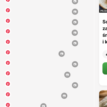
PRZE
S
z
ś
i
