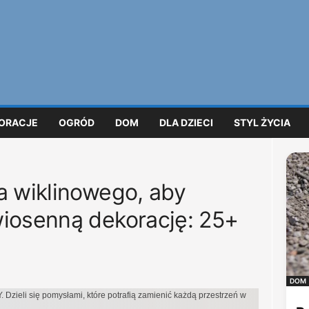
ORACJE
OGRÓD
DOM
DLA DZIECI
STYL ŻYCIA
a wiklinowego, aby
wiosenną dekorację: 25+
DOM
Y. Dzieli się pomysłami, które potrafią zamienić każdą przestrzeń w