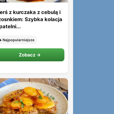
PISY
erś z kurczaka z cebulą i
zosnkiem: Szybka kolacja
patelni...
 Najpopularniejsze
Zobacz →