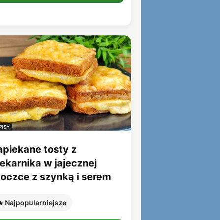
PISY
apiekane tosty z
iekarnika w jajecznej
toczce z szynką i serem
 Najpopularniejsze