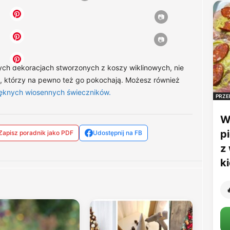
tych dekoracjach stworzonych z koszy wiklinowych, nie
mi, którzy na pewno też go pokochają. Możesz również
ięknych wiosennych świeczników.
PRZE
W
p
Zapisz poradnik jako PDF
Udostępnij na FB
z
k
