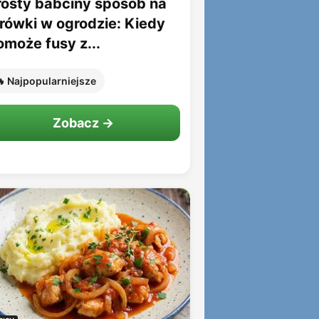
rosty babciny sposób na
rówki w ogrodzie: Kiedy
omoże fusy z...
 Najpopularniejsze
Zobacz →