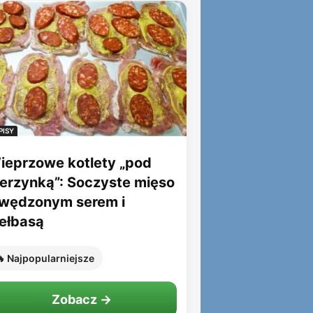
PISY
ieprzowe kotlety „pod
ierzynką”: Soczyste mięso
 wędzonym serem i
iełbasą
 Najpopularniejsze
Zobacz →