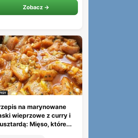
Zobacz →
PISY
rzepis na marynowane
aski wieprzowe z curry i
sztardą: Mięso, które...