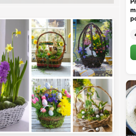
P
m
p
