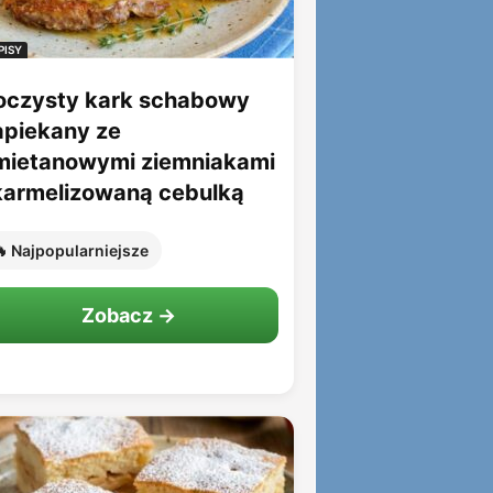
PISY
oczysty kark schabowy
apiekany ze
mietanowymi ziemniakami
 karmelizowaną cebulką
 Najpopularniejsze
Zobacz →