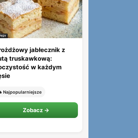
PISY
rożdżowy jabłecznik z
utą truskawkową:
oczystość w każdym
ęsie
 Najpopularniejsze
Zobacz →