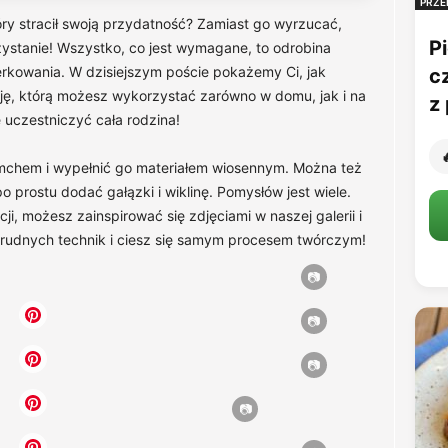
PRZE
óry stracił swoją przydatność? Zamiast go wyrzucać,
Pi
stanie! Wszystko, co jest wymagane, to odrobina
erkowania. W dzisiejszym poście pokażemy Ci, jak
c
ję, którą możesz wykorzystać zarówno w domu, jak i na
z 
 uczestniczyć cała rodzina!

mchem i wypełnić go materiałem wiosennym. Można też
 prostu dodać gałązki i wiklinę. Pomysłów jest wiele.
ji, możesz zainspirować się zdjęciami w naszej galerii i
 trudnych technik i ciesz się samym procesem twórczym!