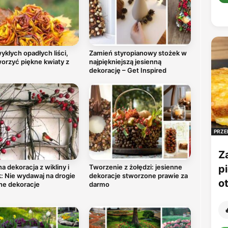
ykłych opadłych liści,
Zamień styropianowy stożek w
orzyć piękne kwiaty z
najpiękniejszą jesienną
dekorację – Get Inspired
PRZE
Z
a dekoracja z wikliny i
Tworzenie z żołędzi: jesienne
p
: Nie wydawaj na drogie
dekoracje stworzone prawie za
o
ne dekoracje
darmo
