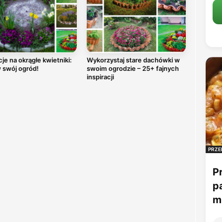
cje na okrągłe kwietniki:
Wykorzystaj stare dachówki w
 swój ogród!
swoim ogrodzie – 25+ fajnych
inspiracji
PRZE
P
p
mu