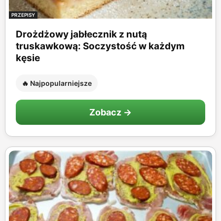
PRZEPISY
Drożdżowy jabłecznik z nutą
truskawkową: Soczystość w każdym
kęsie
🔥 Najpopularniejsze
Zobacz →