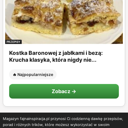
PRZEPISY
Kostka Baronowej z jabłkami i bezą:
Krucha klasyka, która nigdy nie...
🔥 Najpopularniejsze
Zobacz →
Magazyn fajnainspiracja.pl przynosi Ci codzienną dawkę przepisów,
porad i różnych trików, które możesz wykorzystać w swoim