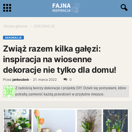
Strona główna
DEKORACJE
DEKORACJE
Zwiąż razem kilka gałęzi:
inspiracja na wiosenne
dekoracje nie tylko dla domu!
Przez
jankoubek
-
21. marca 2022
0
Z radością tworzy dekoracje i projekty DIY. Dzieli się pomysłami, które
potrafią zamienić każdą przestrzeń w przytulne miejsce.