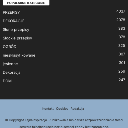
POPULARNE KATEGORIE
4037
PRZEPISY
2078
DEKORACJE
383
Słone przepisy
378
Słodkie przepisy
325
OGRÓD
307
niesklasyfikowane
301
jesienne
259
Dekoracja
247
DOM
Kontakt
Cookies
Redakcja
© Copyright Fajnainspiracja. Publikowanie lub dalsze rozpowszechnianie treści
serwera fajnainspiracja bez pisemnej zgody jest zabronione.