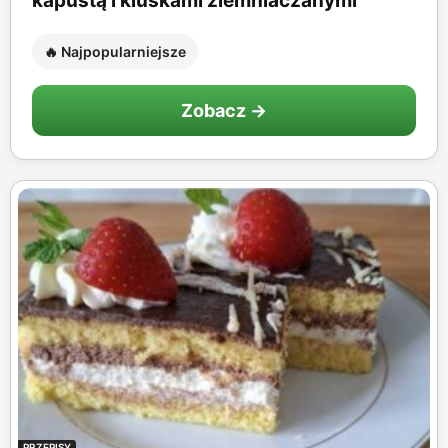
kapustą i kluskami ziemniaczanymi
🔥 Najpopularniejsze
Zobacz →
PRZEPISY