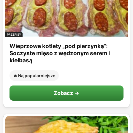
PRZEPISY
Wieprzowe kotlety „pod pierzynką”:
Soczyste mięso z wędzonym serem i
kiełbasą
🔥 Najpopularniejsze
Zobacz →