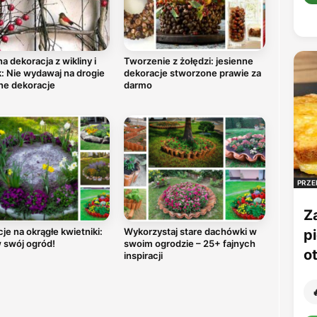
a dekoracja z wikliny i
Tworzenie z żołędzi: jesienne
: Nie wydawaj na drogie
dekoracje stworzone prawie za
ne dekoracje
darmo
PRZE
Z
cje na okrągłe kwietniki:
Wykorzystaj stare dachówki w
p
 swój ogród!
swoim ogrodzie – 25+ fajnych
o
inspiracji
