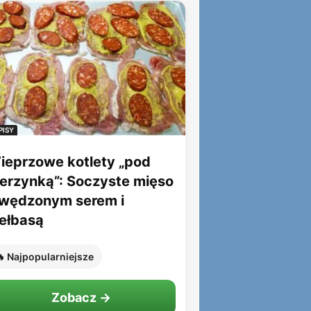
PISY
ieprzowe kotlety „pod
ierzynką”: Soczyste mięso
 wędzonym serem i
iełbasą
 Najpopularniejsze
Zobacz →