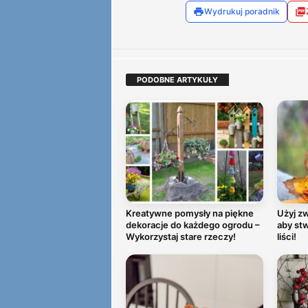
Wydrukuj poradnik
PODOBNE ARTYKUŁY
Kreatywne pomysły na piękne
Użyj zw
dekoracje do każdego ogrodu –
aby stw
Wykorzystaj stare rzeczy!
liści!