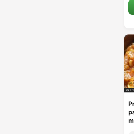
PRZE
P
p
mu