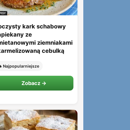
PISY
oczysty kark schabowy
apiekany ze
mietanowymi ziemniakami
 karmelizowaną cebulką
 Najpopularniejsze
Zobacz →