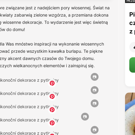
PRZE
re związane jest z nadejściem pory wiosennej. Świat na
Pi
 kwiaty zabarwią zielone wzgórza, a przemiana dokona
c
ę wiosenne dekoracje. To wydarzenie jest więc świetną
iów do domu!
z 
dla Was mnóstwo inspiracji na wykonanie wiosennych

bować przede wszystkim kawałka burlapu. Te piękne
iczny akcent dawnych czasów do Twojego domu.
oczych wielkanocnych elementów i zainspiruj się.