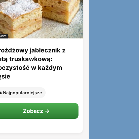
PISY
rożdżowy jabłecznik z
utą truskawkową:
oczystość w każdym
ęsie
 Najpopularniejsze
Zobacz →