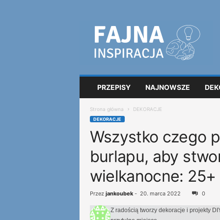
F
a
j
n
a
i
n
PRZEPISY
NAJNOWSZE
DEK
s
p
Strona główna
DEKORACJE
i
DEKORACJE
r
Wszystko czego p
a
c
burlapu, aby stwo
j
a
wielkanocne: 25+
Przez
jankoubek
-
20. marca 2022
0
Z radością tworzy dekoracje i projekty DI