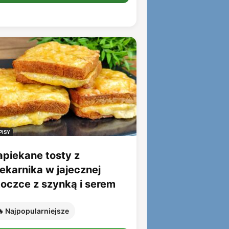
PISY
apiekane tosty z
iekarnika w jajecznej
toczce z szynką i serem
 Najpopularniejsze