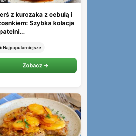
PISY
erś z kurczaka z cebulą i
zosnkiem: Szybka kolacja
patelni...
 Najpopularniejsze
Zobacz →