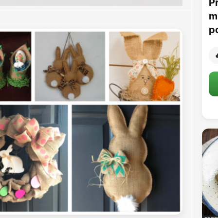
P
m
p
