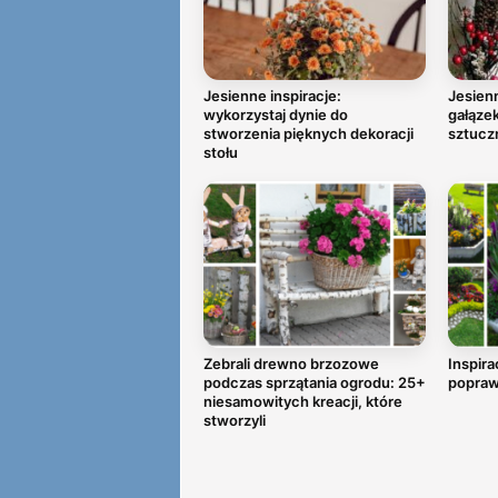
Jesienne inspiracje:
Jesienn
wykorzystaj dynie do
gałązek
stworzenia pięknych dekoracji
sztucz
stołu
Zebrali drewno brzozowe
Inspira
podczas sprzątania ogrodu: 25+
popraw
niesamowitych kreacji, które
stworzyli