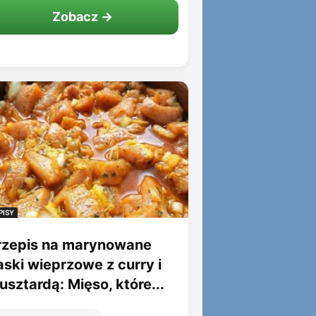
Zobacz →
PISY
rzepis na marynowane
aski wieprzowe z curry i
sztardą: Mięso, które...