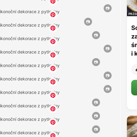
PRZE
S
z
ś
i
