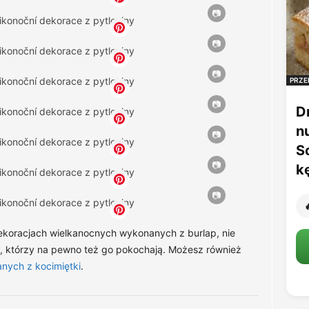
PRZE
D
n
S
k

 dekoracjach wielkanocnych wykonanych z burlap, nie
mi, którzy na pewno też go pokochają. Możesz również
nych z kocimiętki
.