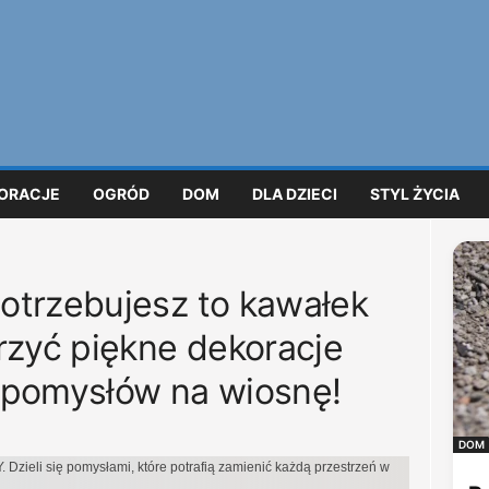
ORACJE
OGRÓD
DOM
DLA DZIECI
STYL ŻYCIA
otrzebujesz to kawałek
rzyć piękne dekoracje
 pomysłów na wiosnę!
DOM
Y. Dzieli się pomysłami, które potrafią zamienić każdą przestrzeń w