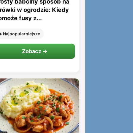
rosty babciny sposób na
rówki w ogrodzie: Kiedy
omoże fusy z...
 Najpopularniejsze
Zobacz →