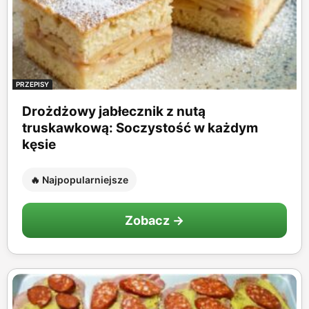
PRZEPISY
Drożdżowy jabłecznik z nutą
truskawkową: Soczystość w każdym
kęsie
🔥 Najpopularniejsze
Zobacz →