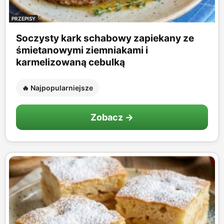
PRZEPISY
Soczysty kark schabowy zapiekany ze
śmietanowymi ziemniakami i
karmelizowaną cebulką
🔥 Najpopularniejsze
Zobacz →