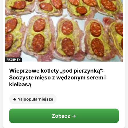
PRZEPISY
Wieprzowe kotlety „pod pierzynką”:
Soczyste mięso z wędzonym serem i
kiełbasą
🔥 Najpopularniejsze
Zobacz →