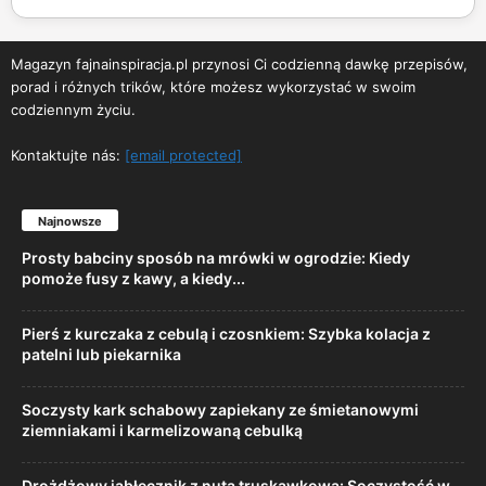
Magazyn fajnainspiracja.pl przynosi Ci codzienną dawkę przepisów,
porad i różnych trików, które możesz wykorzystać w swoim
codziennym życiu.
Kontaktujte nás:
[email protected]
Najnowsze
Prosty babciny sposób na mrówki w ogrodzie: Kiedy
pomoże fusy z kawy, a kiedy...
Pierś z kurczaka z cebulą i czosnkiem: Szybka kolacja z
patelni lub piekarnika
Soczysty kark schabowy zapiekany ze śmietanowymi
ziemniakami i karmelizowaną cebulką
Drożdżowy jabłecznik z nutą truskawkową: Soczystość w