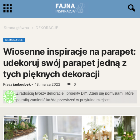
Strona główna
DEKORACJE
DEKORACJE
Wiosenne inspiracje na parapet:
udekoruj swój parapet jedną z
tych pięknych dekoracji
Przez
jankoubek
-
18. marca 2022
0
Z radością tworzy dekoracje i projekty DIY. Dzieli się pomysłami, które
potrafią zamienić każdą przestrzeń w przytulne miejsce.