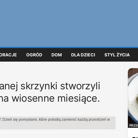
ORACJE
OGRÓD
DOM
DLA DZIECI
STYL ŻYCIA
anej skrzynki stworzyli
na wiosenne miesiące.
Y. Dzieli się pomysłami, które potrafią zamienić każdą przestrzeń w
PRZE