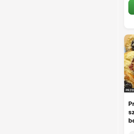
PRZE
P
s
b