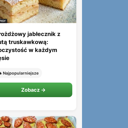
PISY
rożdżowy jabłecznik z
utą truskawkową:
oczystość w każdym
ęsie
 Najpopularniejsze
Zobacz →