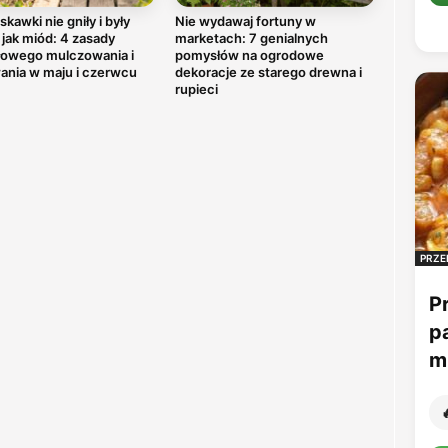
skawki nie gniły i były
Nie wydawaj fortuny w
 jak miód: 4 zasady
marketach: 7 genialnych
łowego mulczowania i
pomysłów na ogrodowe
ania w maju i czerwcu
dekoracje ze starego drewna i
rupieci
PRZE
P
p
mu
