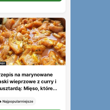
PISY
rzepis na marynowane
aski wieprzowe z curry i
sztardą: Mięso, które...
 Najpopularniejsze