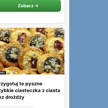
Zobacz →
PISY
rzygotuj te pyszne
zybkie ciasteczka z ciasta
ez drożdży