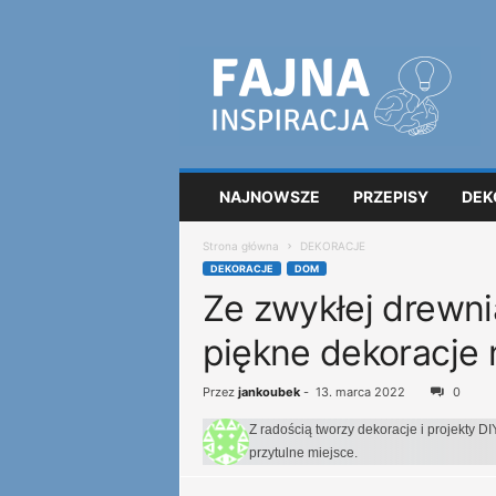
F
a
j
n
a
i
n
NAJNOWSZE
PRZEPISY
DEK
s
p
Strona główna
DEKORACJE
i
DEKORACJE
DOM
r
Ze zwykłej drewni
a
c
piękne dekoracje 
j
a
Przez
jankoubek
-
13. marca 2022
0
Z radością tworzy dekoracje i projekty DI
przytulne miejsce.