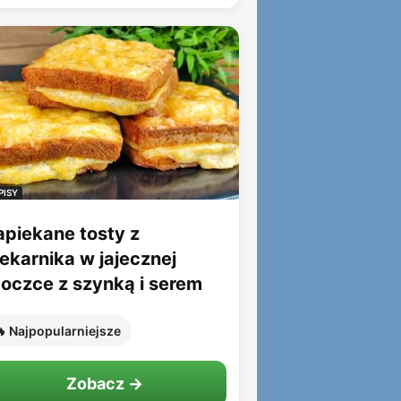
PISY
apiekane tosty z
iekarnika w jajecznej
toczce z szynką i serem
 Najpopularniejsze
Zobacz →