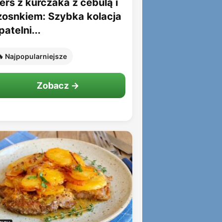
erś z kurczaka z cebulą i
zosnkiem: Szybka kolacja
patelni...
 Najpopularniejsze
Zobacz →