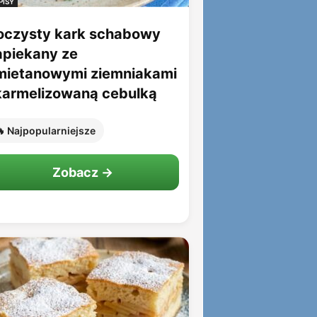
PISY
oczysty kark schabowy
apiekany ze
mietanowymi ziemniakami
 karmelizowaną cebulką
 Najpopularniejsze
Zobacz →