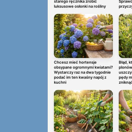
starego ręcznika zrobić
Sprawd
luksusowe osłonki na rośliny
przycz
Chcesz mieć hortensje
Błąd, k
obsypane ogromnymi kwiatami?
plonów
Wystarczy raz na dwa tygodnie
uszczy
podać im ten kwaśny napój z
pędy m
kuchni
znikną