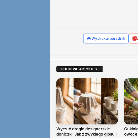
Wydrukuj poradnik
PODOBNE ARTYKUŁY
Wyrzuć drogie designerskie
Cukinie
doniczki: Jak z zwykłego gipsu i
owoce g