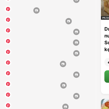
PRZE
D
n
S
k
