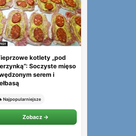
PISY
ieprzowe kotlety „pod
ierzynką”: Soczyste mięso
 wędzonym serem i
iełbasą
 Najpopularniejsze
Zobacz →