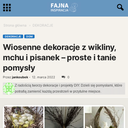
Strona główna
DEKORACJE
DEKORACJE
DOM
Wiosenne dekoracje z wikliny,
mchu i pisanek – proste i tanie
pomysły
Przez
jankoubek
-
12. marca 2022
0
Z radością tworzy dekoracje i projekty DIY. Dzieli się pomysłami, które
potrafią zamienić każdą przestrzeń w przytulne miejsce.