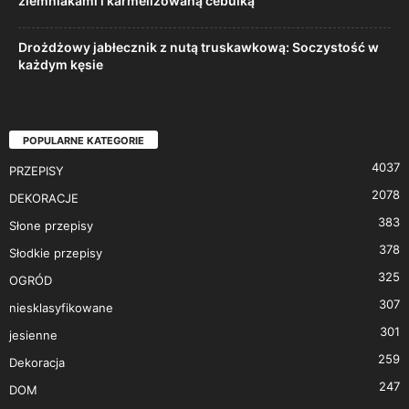
ziemniakami i karmelizowaną cebulką
Drożdżowy jabłecznik z nutą truskawkową: Soczystość w
każdym kęsie
POPULARNE KATEGORIE
4037
PRZEPISY
2078
DEKORACJE
383
Słone przepisy
378
Słodkie przepisy
325
OGRÓD
307
niesklasyfikowane
301
jesienne
259
Dekoracja
247
DOM