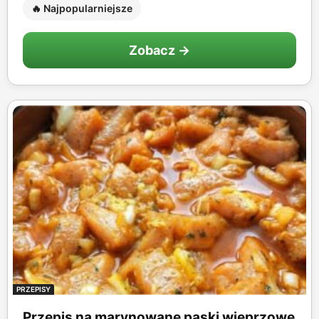
🔥 Najpopularniejsze
Zobacz →
PRZEPISY
Przepis na marynowane paski wieprzowe