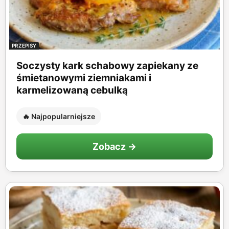
PRZEPISY
Soczysty kark schabowy zapiekany ze
śmietanowymi ziemniakami i
karmelizowaną cebulką
🔥 Najpopularniejsze
Zobacz →