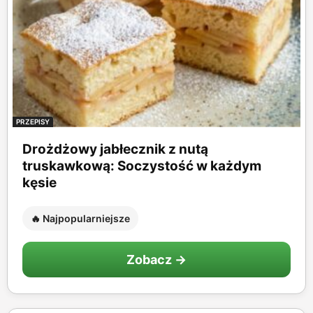
PRZEPISY
Drożdżowy jabłecznik z nutą
truskawkową: Soczystość w każdym
kęsie
🔥 Najpopularniejsze
Zobacz →