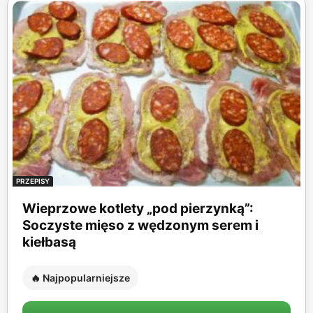
PRZEPISY
Wieprzowe kotlety „pod pierzynką”:
Soczyste mięso z wędzonym serem i
kiełbasą
🔥 Najpopularniejsze