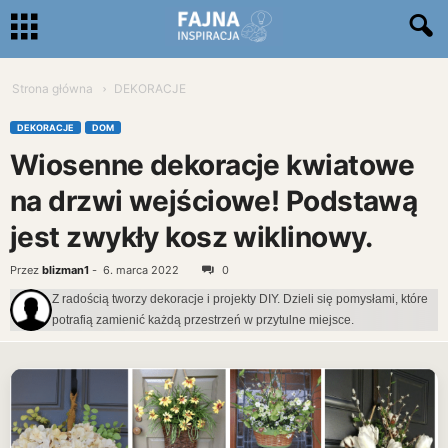
Strona główna
DEKORACJE
DEKORACJE
DOM
Wiosenne dekoracje kwiatowe
na drzwi wejściowe! Podstawą
jest zwykły kosz wiklinowy.
Przez
blizman1
-
6. marca 2022
0
Z radością tworzy dekoracje i projekty DIY. Dzieli się pomysłami, które
potrafią zamienić każdą przestrzeń w przytulne miejsce.