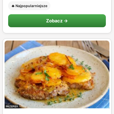
🔥 Najpopularniejsze
Zobacz →
PRZEPISY