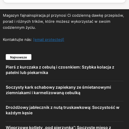
Magazyn fajnainspiracja.pl przynosi Ci codzienną dawkę przepisów,
porad i różnych trików, które możesz wykorzystać w swoim
codziennym życiu.
Kontaktujte nás:
[email protected]
Najnowsze
Pierś z kurczaka z cebulą i czosnkiem: Szybka kolacja z
patelni lub piekarnika
Soczysty kark schabowy zapiekany ze śmietanowymi
ziemniakami i karmelizowaną cebulką
Drożdżowy jabłecznik z nutą truskawkową: Soczystość w
każdym kęsie
Wieprzowe kotlety „pod pierzynką”: Soczyste mięso z