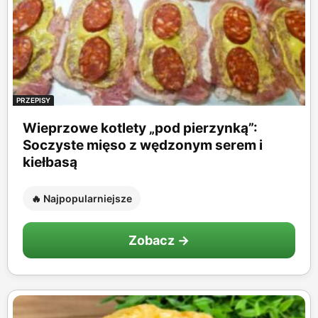
PRZEPISY
Wieprzowe kotlety „pod pierzynką”:
Soczyste mięso z wędzonym serem i
kiełbasą
🔥 Najpopularniejsze
Zobacz →