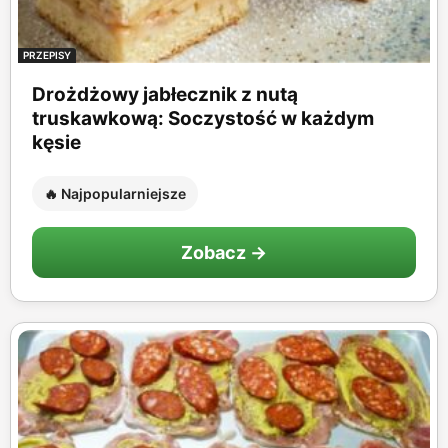
PRZEPISY
Drożdżowy jabłecznik z nutą
truskawkową: Soczystość w każdym
kęsie
🔥 Najpopularniejsze
Zobacz →