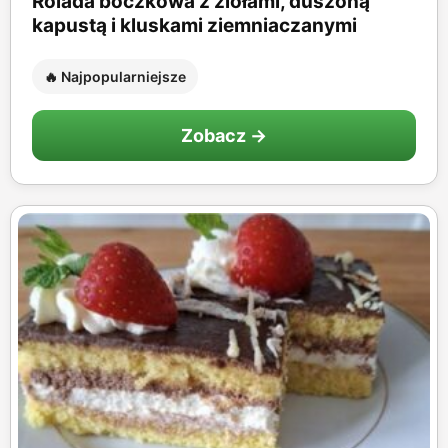
Rolada boczkowa z ziołami, duszoną
kapustą i kluskami ziemniaczanymi
🔥 Najpopularniejsze
Zobacz →