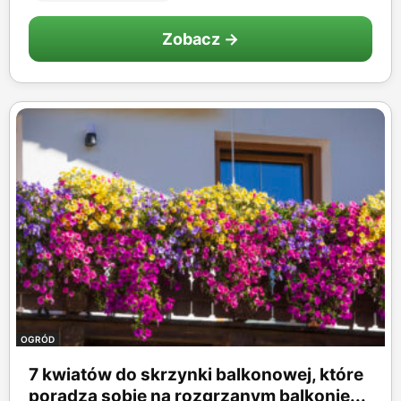
Zobacz →
OGRÓD
7 kwiatów do skrzynki balkonowej, które
poradzą sobie na rozgrzanym balkonie...