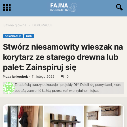
Strona główna
DEKORACJE
DEKORACJE
DOM
Stwórz niesamowity wieszak na
korytarz ze starego drewna lub
palet: Zainspiruj się
Przez
jankoubek
-
11. lutego 2022
0
Z radością tworzy dekoracje i projekty DIY. Dzieli się pomysłami, które
potrafią zamienić każdą przestrzeń w przytulne miejsce.