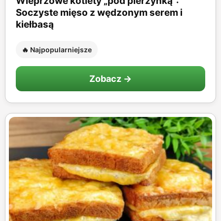
Wieprzowe kotlety „pod pierzynką”:
Soczyste mięso z wędzonym serem i
kiełbasą
🔥 Najpopularniejsze
Zobacz →