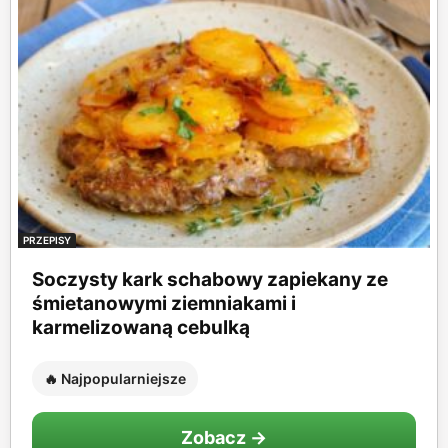
PRZEPISY
Soczysty kark schabowy zapiekany ze
śmietanowymi ziemniakami i
karmelizowaną cebulką
🔥 Najpopularniejsze
Zobacz →