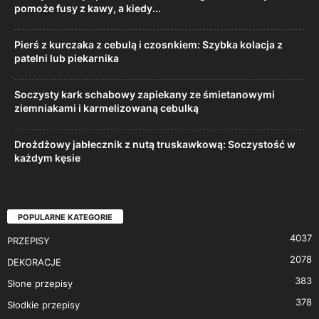
pomoże fusy z kawy, a kiedy...
Pierś z kurczaka z cebulą i czosnkiem: Szybka kolacja z
patelni lub piekarnika
Soczysty kark schabowy zapiekany ze śmietanowymi
ziemniakami i karmelizowaną cebulką
Drożdżowy jabłecznik z nutą truskawkową: Soczystość w
każdym kęsie
POPULARNE KATEGORIE
4037
PRZEPISY
2078
DEKORACJE
383
Słone przepisy
378
Słodkie przepisy