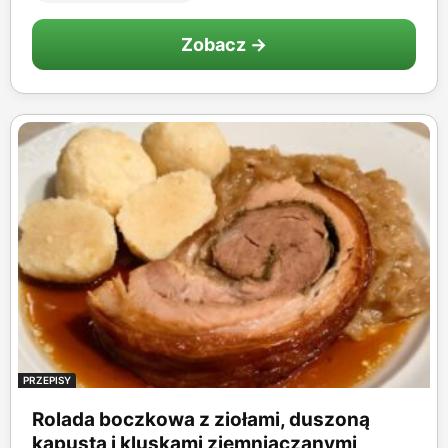
Zobacz →
PRZEPISY
Rolada boczkowa z ziołami, duszoną
kapustą i kluskami ziemniaczanymi