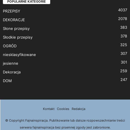
POPULARNE KATEGORIE
4037
PRZEPISY
2078
DEKORACJE
383
Słone przepisy
378
Słodkie przepisy
325
OGRÓD
307
niesklasyfikowane
301
jesienne
259
Dekoracja
247
DOM
Kontakt
Cookies
Redakcja
© Copyright Fajnainspiracja. Publikowanie lub dalsze rozpowszechnianie treści
serwera fajnainspiracja bez pisemnej zgody jest zabronione.