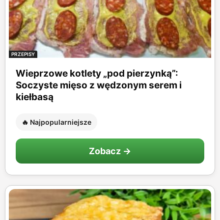
PRZEPISY
Wieprzowe kotlety „pod pierzynką”:
Soczyste mięso z wędzonym serem i
kiełbasą
🔥 Najpopularniejsze
Zobacz →