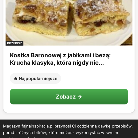
PRZEPISY
Kostka Baronowej z jabłkami i bezą:
Krucha klasyka, która nigdy nie...
🔥 Najpopularniejsze
Zobacz →
Magazyn fajnainspiracja.pl przynosi Ci codzienną dawkę przepisów,
porad i różnych trików, które możesz wykorzystać w swoim