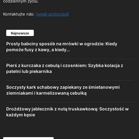
codziennym życiu.
Kontaktujte nás:
[email protected]
Najnowsze
Prosty babciny sposób na mrówki w ogrodzie: Kiedy
pomoże fusy z kawy, a kiedy...
Pierś z kurczaka z cebulą i czosnkiem: Szybka kolacja z
patelni lub piekarnika
Soczysty kark schabowy zapiekany ze śmietanowymi
ziemniakami i karmelizowaną cebulką
Drożdżowy jabłecznik z nutą truskawkową: Soczystość w
każdym kęsie