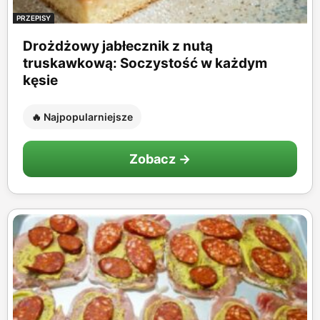
PRZEPISY
Drożdżowy jabłecznik z nutą
truskawkową: Soczystość w każdym
kęsie
🔥 Najpopularniejsze
Zobacz →