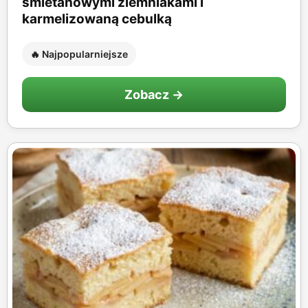
śmietanowymi ziemniakami i
karmelizowaną cebulką
🔥 Najpopularniejsze
Zobacz →