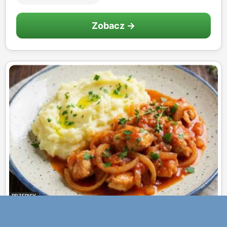
Zobacz →
PRZEPISY
Pierś z kurczaka z cebulą i czosnkiem: