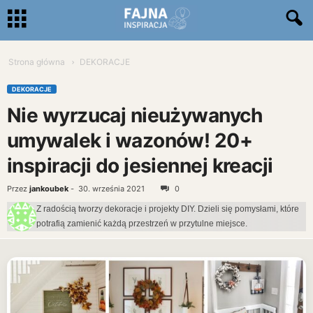
Strona główna
DEKORACJE
DEKORACJE
Nie wyrzucaj nieużywanych
umywalek i wazonów! 20+
inspiracji do jesiennej kreacji
Przez
jankoubek
-
30. września 2021
0
Z radością tworzy dekoracje i projekty DIY. Dzieli się pomysłami, które
potrafią zamienić każdą przestrzeń w przytulne miejsce.