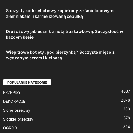
Soczysty kark schabowy zapiekany ze śmietanowymi
ziemniakami i karmelizowaną cebulką
Drożdżowy jabłecznik z nutą truskawkową: Soczystość w
każdym kęsie
Wieprzowe kotlety „pod pierzynką”: Soczyste mięso z
wędzonym serem i kiełbasą
POPULARNE KATEGORIE
4037
PRZEPISY
2078
DEKORACJE
383
Słone przepisy
378
Słodkie przepisy
324
OGRÓD