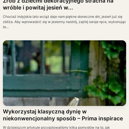
Zrób z dziećmi dekoracyjnego stracha na
wróble i powitaj jesień w...
Chociaż indyjskie lato wciąż daje nam piękne słoneczne dni, jesień już się
zbliża. Aby wprowadzić się w jesienny nastrój, zajmij swoje ręce, wykonując
te...
Wykorzystaj klasyczną dynię w
niekonwencjonalny sposób – Prima inspirace
W dzisiejszym artykule przygotowaliśmy kilka pomysłów na to, jak