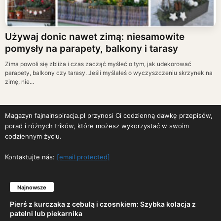
Używaj donic nawet zimą: niesamowite
pomysły na parapety, balkony i tarasy
Zima powoli się zbliża i czas zacząć myśleć o tym, jak udekorować
parapety, balkony czy tarasy. Jeśli myślałeś o wyczyszczeniu skrzynek na
zimę, nie...
Magazyn fajnainspiracja.pl przynosi Ci codzienną dawkę przepisów,
porad i różnych trików, które możesz wykorzystać w swoim
codziennym życiu.
Kontaktujte nás:
[email protected]
Najnowsze
Pierś z kurczaka z cebulą i czosnkiem: Szybka kolacja z
patelni lub piekarnika