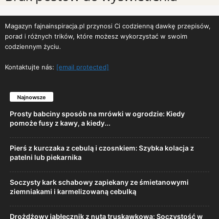
Magazyn fajnainspiracja.pl przynosi Ci codzienną dawkę przepisów,
porad i różnych trików, które możesz wykorzystać w swoim
codziennym życiu.
Kontaktujte nás:
[email protected]
Najnowsze
Prosty babciny sposób na mrówki w ogrodzie: Kiedy
pomoże fusy z kawy, a kiedy...
Pierś z kurczaka z cebulą i czosnkiem: Szybka kolacja z
patelni lub piekarnika
Soczysty kark schabowy zapiekany ze śmietanowymi
ziemniakami i karmelizowaną cebulką
Drożdżowy jabłecznik z nutą truskawkową: Soczystość w